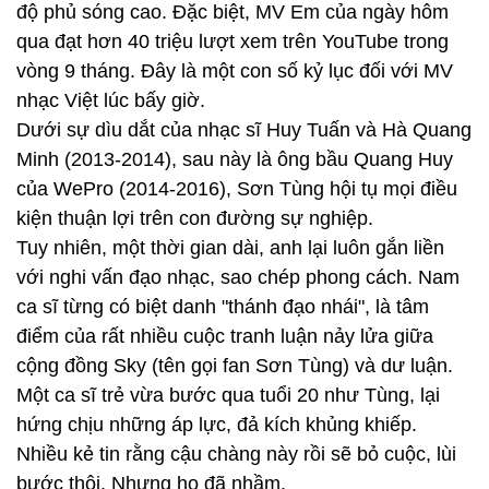
độ phủ sóng cao. Đặc biệt, MV Em của ngày hôm
qua đạt hơn 40 triệu lượt xem trên YouTube trong
vòng 9 tháng. Đây là một con số kỷ lục đối với MV
nhạc Việt lúc bấy giờ.
Dưới sự dìu dắt của nhạc sĩ Huy Tuấn và Hà Quang
Minh (2013-2014), sau này là ông bầu Quang Huy
của WePro (2014-2016), Sơn Tùng hội tụ mọi điều
kiện thuận lợi trên con đường sự nghiệp.
Tuy nhiên, một thời gian dài, anh lại luôn gắn liền
với nghi vấn đạo nhạc, sao chép phong cách. Nam
ca sĩ từng có biệt danh "thánh đạo nhái", là tâm
điểm của rất nhiều cuộc tranh luận nảy lửa giữa
cộng đồng Sky (tên gọi fan Sơn Tùng) và dư luận.
Một ca sĩ trẻ vừa bước qua tuổi 20 như Tùng, lại
hứng chịu những áp lực, đả kích khủng khiếp.
Nhiều kẻ tin rằng cậu chàng này rồi sẽ bỏ cuộc, lùi
bước thôi. Nhưng họ đã nhầm.