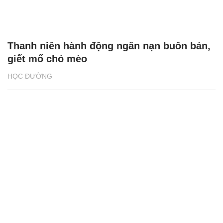
Thanh niên hành động ngăn nạn buôn bán,
giết mổ chó mèo
HỌC ĐƯỜNG