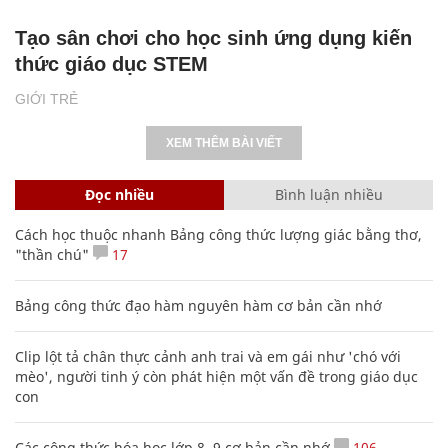
Tạo sân chơi cho học sinh ứng dụng kiến
thức giáo dục STEM
GIỚI TRẺ
XEM THÊM BÀI VIẾT
Đọc nhiều
Bình luận nhiều
Cách học thuộc nhanh Bảng công thức lượng giác bằng thơ,
"thần chú"
17
Bảng công thức đạo hàm nguyên hàm cơ bản cần nhớ
Clip lột tả chân thực cảnh anh trai và em gái như 'chó với
mèo', người tinh ý còn phát hiện một vấn đề trong giáo dục
con
Các công thức hóa học lớp 8, 9 cơ bản cần nhớ
106