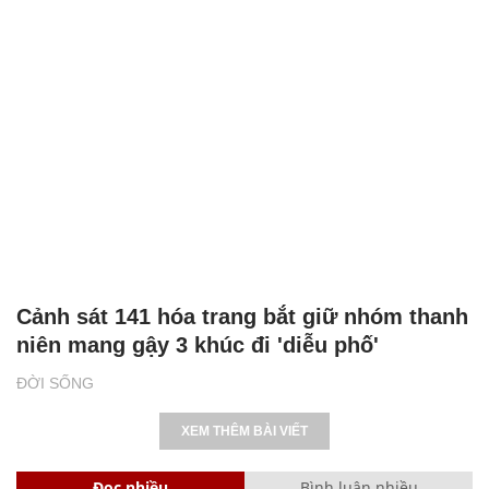
Cảnh sát 141 hóa trang bắt giữ nhóm thanh
niên mang gậy 3 khúc đi 'diễu phố'
ĐỜI SỐNG
XEM THÊM BÀI VIẾT
Đọc nhiều
Bình luận nhiều
Cách học thuộc nhanh Bảng công thức lượng giác bằng thơ,
"thần chú"
17
Bảng công thức đạo hàm nguyên hàm cơ bản cần nhớ