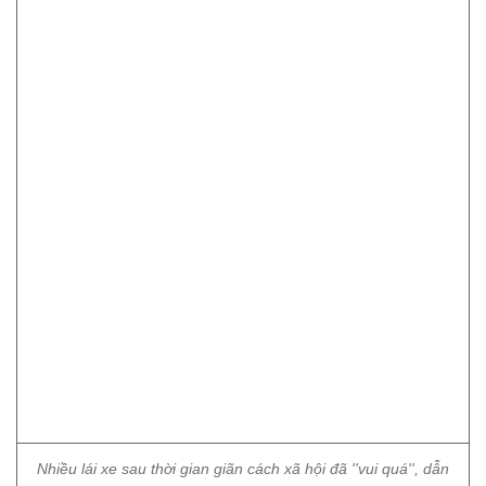
Nhiều lái xe sau thời gian giãn cách xã hội đã ''vui quá'', dẫn
tới vi phạm nồng độ cồn, bị xử phạt hành chính, bị phạt tiền và
tạm giữ phương tiện.
Chỉ huy Phòng CSGT Công an TP Hà Nội cho biết:
"Việc các đơn vị phụ trách tuyến, địa bàn ở huyện