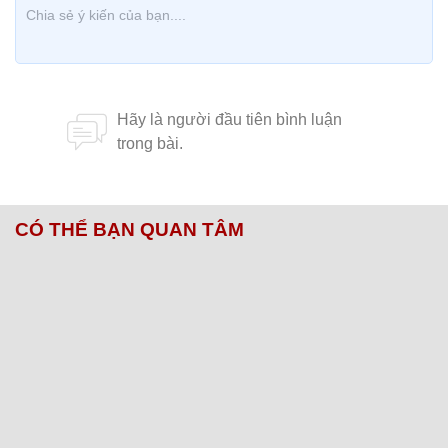
CÓ THỂ BẠN QUAN TÂM
Chăm sóc sức khỏe cần thực hiện
GS.TS Nguyễn Thị Lan ti
ngay khi cơ thể còn khỏe
chức Giám đốc Học viện
Việt Nam