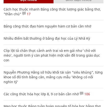
Nhiều điểm bất thường ở bằng đại học của Lý Nhã Kỳ
Clip lột tả chân thực cảnh anh trai và em gái như 'chó với
mèo', người tinh ý còn phát hiện một vấn đề trong giáo dục
con
Nguyễn Phương Hằng sở hữu khối tài sản "siêu khủng", từng
khoe sổ đỏ tính bằng cân, mắng cựu mẫu 'không có nổi
nghìn tỷ'
Các công thức hóa học lớp 8, 9 cơ bản cần nhớ
106
Mẹo học thuộc Bảng tuần hoàn nguyên tố hóa học bằng thơ,
câu nói vui vẻ
Sự tích ngày ông Ngâu - bà Ngâu mùng 7 tháng 7 âm lịch
Video: Cách quấn dây sạc điện thoại thành hình lò xo