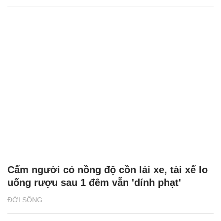
Cấm người có nồng độ cồn lái xe, tài xế lo
uống rượu sau 1 đêm vẫn 'dính phạt'
ĐỜI SỐNG