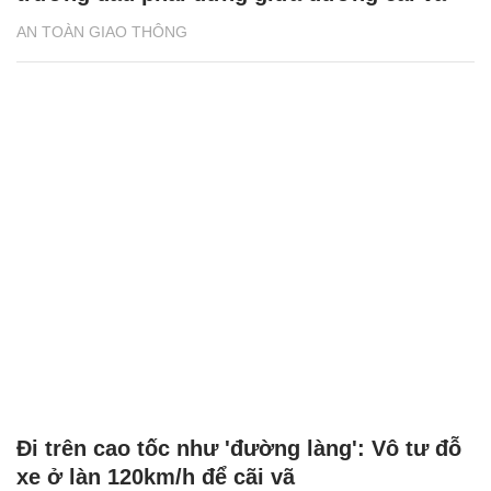
Đi trên cao tốc như 'đường làng': Vô tư đỗ
xe ở làn 120km/h để cãi vã
AN TOÀN GIAO THÔNG