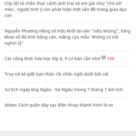
Clip lột tả chân thực cảnh anh trai và em gái như 'chó với
mèo', người tinh ý còn phát hiện một vấn đề trong giáo dục
con
Nguyễn Phương Hằng sở hữu khối tài sản "siêu khủng", từng
khoe sổ đỏ tính bằng cân, mắng cựu mẫu 'không có nổi
nghìn tỷ'
Các công thức hóa học lớp 8, 9 cơ bản cần nhớ
106
Truy nã kẻ giết bạn thân rồi chôn ngồi dưới bãi cát
Sự tích ngày ông Ngâu - bà Ngâu mùng 7 tháng 7 âm lịch
Video: Cách quấn dây sạc điện thoại thành hình lò xo