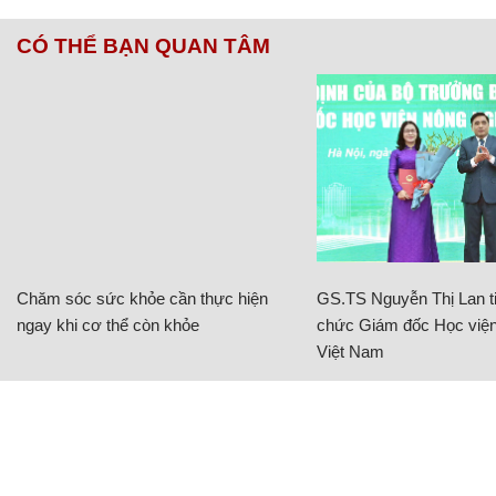
CÓ THỂ BẠN QUAN TÂM
Chăm sóc sức khỏe cần thực hiện
GS.TS Nguyễn Thị Lan ti
ngay khi cơ thể còn khỏe
chức Giám đốc Học viện
Việt Nam