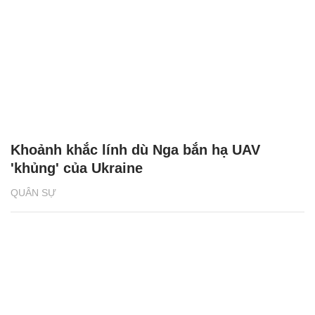
Khoảnh khắc lính dù Nga bắn hạ UAV
'khủng' của Ukraine
QUÂN SỰ