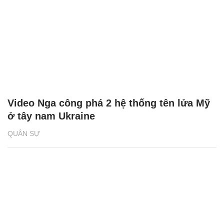
Video Nga công phá 2 hệ thống tên lửa Mỹ
ở tây nam Ukraine
QUÂN SỰ