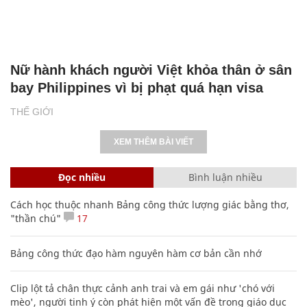
Nữ hành khách người Việt khỏa thân ở sân
bay Philippines vì bị phạt quá hạn visa
THẾ GIỚI
XEM THÊM BÀI VIẾT
Đọc nhiều
Bình luận nhiều
Cách học thuộc nhanh Bảng công thức lượng giác bằng thơ,
"thần chú"
17
Bảng công thức đạo hàm nguyên hàm cơ bản cần nhớ
Clip lột tả chân thực cảnh anh trai và em gái như 'chó với
mèo', người tinh ý còn phát hiện một vấn đề trong giáo dục