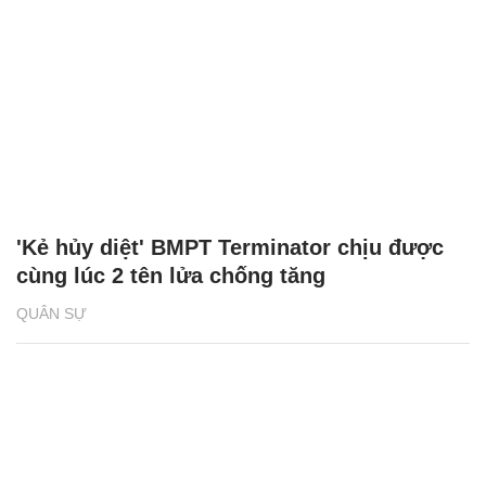
'Kẻ hủy diệt' BMPT Terminator chịu được
cùng lúc 2 tên lửa chống tăng
QUÂN SỰ