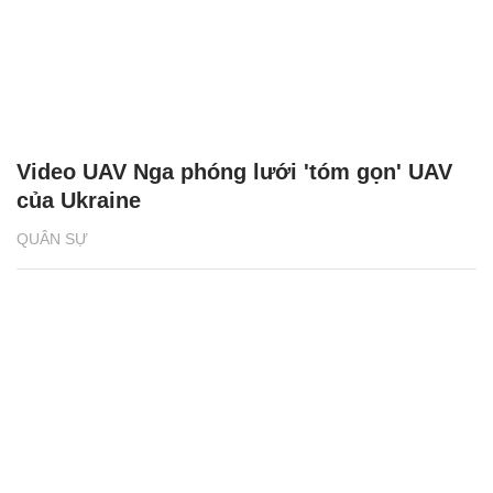
Video UAV Nga phóng lưới 'tóm gọn' UAV
của Ukraine
QUÂN SỰ