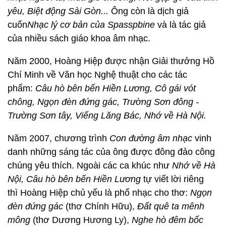
yêu, Biệt động Sài Gòn...
Ông còn là dịch giả
cuốn
Nhạc lý cơ bản của Spasspbine
và là tác giả
của nhiều sách giáo khoa âm nhạc.
Năm 2000,
Hoàng Hiệp
được nhận Giải thưởng Hồ
Chí Minh về Văn học Nghệ thuật cho các tác
phẩm:
Câu hò bên bến Hiền Lương, Cô gái vót
chông, Ngọn đèn đứng gác, Trường Sơn đông -
Trường Sơn tây, Viếng Lăng Bác, Nhớ về Hà Nội.
Năm 2007, chương trình
Con đường âm nhạc
vinh
danh những sáng tác của ông được đông đảo công
chúng yêu thích. Ngoài các ca khúc như
Nhớ về Hà
Nội, Câu hò bên bến Hiền Lương
tự viết lời riêng
thì Hoàng Hiệp chủ yếu là phổ nhạc cho thơ:
Ngọn
đèn đứng gác
(thơ Chính Hữu),
Đất quê ta mênh
mông
(thơ Dương Hương Ly),
Nghe hò đêm bốc