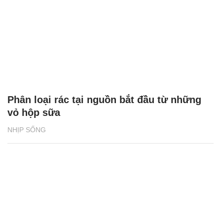
Phân loại rác tại nguồn bắt đầu từ những
vỏ hộp sữa
NHỊP SỐNG