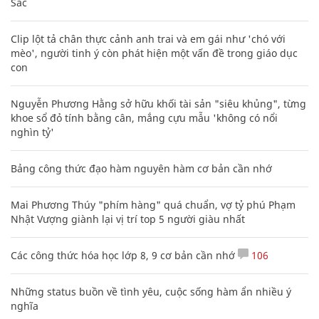
Sác
Clip lột tả chân thực cảnh anh trai và em gái như 'chó với
mèo', người tinh ý còn phát hiện một vấn đề trong giáo dục
con
Nguyễn Phương Hằng sở hữu khối tài sản "siêu khủng", từng
khoe sổ đỏ tính bằng cân, mắng cựu mẫu 'không có nổi
nghìn tỷ'
Bảng công thức đạo hàm nguyên hàm cơ bản cần nhớ
Mai Phương Thúy "phím hàng" quá chuẩn, vợ tỷ phú Phạm
Nhật Vượng giành lại vị trí top 5 người giàu nhất
Các công thức hóa học lớp 8, 9 cơ bản cần nhớ
106
Những status buồn về tình yêu, cuộc sống hàm ẩn nhiều ý
nghĩa