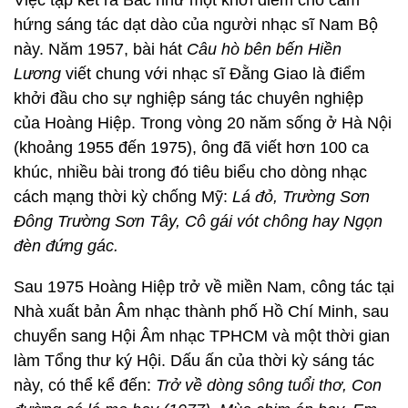
Việc tập kết ra Bắc như một khởi điểm cho cảm
hứng sáng tác dạt dào của người nhạc sĩ Nam Bộ
này. Năm 1957, bài hát
Câu hò bên bến Hiền
Lương
viết chung với nhạc sĩ Đằng Giao là điểm
khởi đầu cho sự nghiệp sáng tác chuyên nghiệp
của
Hoàng Hiệp
. Trong vòng 20 năm sống ở Hà Nội
(khoảng 1955 đến 1975), ông đã viết hơn 100 ca
khúc, nhiều bài trong đó tiêu biểu cho dòng nhạc
cách mạng thời kỳ chống Mỹ:
Lá đỏ, Trường Sơn
Đông Trường Sơn Tây, Cô gái vót chông hay Ngọn
đèn đứng gác.
Sau 1975
Hoàng Hiệp
trở về miền Nam, công tác tại
Nhà xuất bản Âm nhạc thành phố Hồ Chí Minh, sau
chuyển sang Hội Âm nhạc TPHCM và một thời gian
làm Tổng thư ký Hội. Dấu ấn của thời kỳ sáng tác
này, có thể kể đến:
Trở về dòng sông tuổi thơ, Con