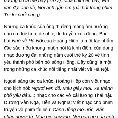
đường có lá me bay (1977), Mùa chim én bay, Em
vẫn đợi anh về, Nơi anh gặp em (bài hát trong phim
Tội lỗi cuối cùng)...
Những ca khúc của ông thường mang âm hưởng
dân ca, trữ tình, dễ nhớ, dễ truyền xúc động. Bài
hát
Nhớ về Hà Nội
của
Hoàng Hiệp
là một tác phẩm
đặc sắc, nếu không muốn nói là kinh điển, của dòng
nhạc đương đại những năm cuối thế kỷ 20 về tình
yêu thành phố bên bờ sông Hồng. Đây cũng là một
trong những ca khúc nổi tiếng nhất viết về Hà Nội.
Ngoài sáng tác ca khúc,
Hoàng Hiệp
còn viết nhạc
cho kịch nói:
Người ven đô, Màu giấy mới, Xa thành
phố yêu dấu...
; nhạc cho các vở cải lương Thái hậu
Dương Vân Nga, Tiền và Nghĩa; viết nhạc cho phim
truyện và phim tài liệu:
Cánh đồng mơ ước, Bản
nhạc người tù, Mùa gió chướng, Nơi gặp gỡ của tình