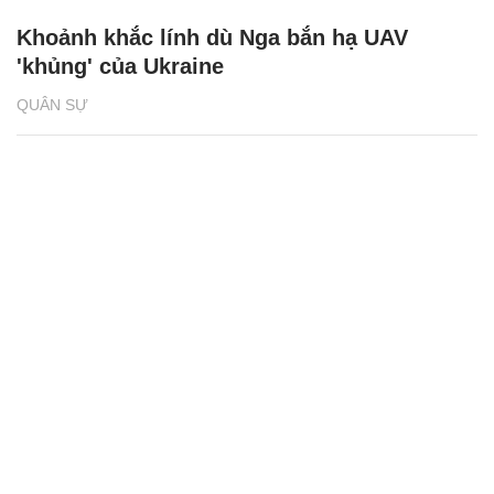
Khoảnh khắc lính dù Nga bắn hạ UAV
'khủng' của Ukraine
QUÂN SỰ