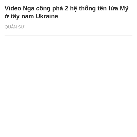
Video Nga công phá 2 hệ thống tên lửa Mỹ
ở tây nam Ukraine
QUÂN SỰ