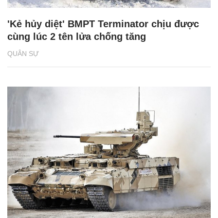
'Kẻ hủy diệt' BMPT Terminator chịu được
cùng lúc 2 tên lửa chống tăng
QUÂN SỰ