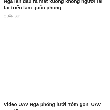
Nga lần đầu ra mắt xuồng không người lái
tại triển lãm quốc phòng
QUÂN SỰ
Video UAV Nga phóng lưới 'tóm gọn' UAV