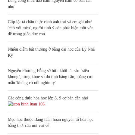
Bảng công thức đạo hàm nguyên hàm cơ bản cần
nhớ
Clip lột tả chân thực cảnh anh trai và em gái như
'chó với mèo', người tinh ý còn phát hiện một vấn
đề trong giáo dục con
Nhiều điểm bất thường ở bằng đại học của Lý Nhã
Kỳ
Nguyễn Phương Hằng sở hữu khối tài sản "siêu
khủng", từng khoe sổ đỏ tính bằng cân, mắng cựu
mẫu 'không có nổi nghìn tỷ'
Các công thức hóa học lớp 8, 9 cơ bản cần nhớ
106
Mẹo học thuộc Bảng tuần hoàn nguyên tố hóa học
bằng thơ, câu nói vui vẻ