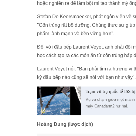
hoặc nghiền ra để làm bột mì tạo thành mỳ ốn
Stefan De Keersmaecker, phát ngôn viên về s
"Côn trùng rất bổ dưỡng. Chúng thực sự giúp
phẩm lành mạnh và bền vững hơn".
Đối với đầu bếp Laurent Veyet, anh phải đối m
học cách tạo ra các món ăn từ côn trùng hấp 
Laurent Veyet nói: "Bạn phải tìm ra hương vị
kỳ đầu bếp nào cũng sẽ nói với bạn như vậy".
Trạm vũ trụ quốc tế ISS b
Vụ va chạm giữa một mảnh r
máy Canadarm2 hư hại.
Hoàng Dung (lược dịch)