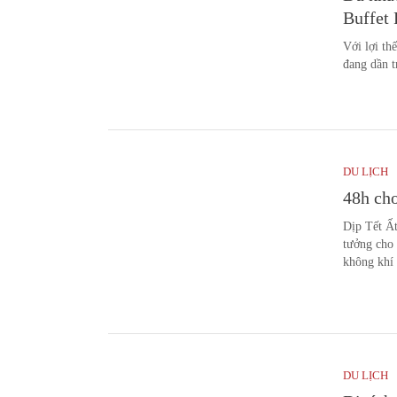
Buffet
Với lợi th
đang dần t
DU LỊCH
48h chơ
Dịp Tết Ất
tưởng cho 
không khí 
DU LỊCH