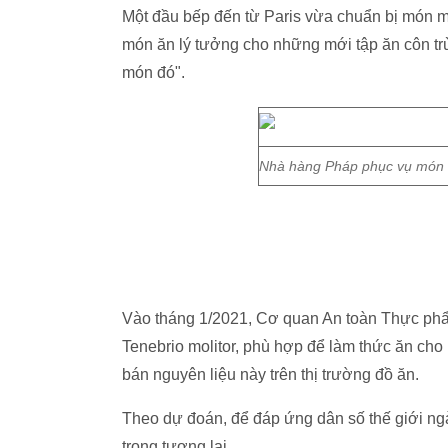
Một đầu bếp đến từ Paris vừa chuẩn bị món mỳ 
món ăn lý tưởng cho những mới tập ăn côn trù
món đó".
Nhà hàng Pháp phục vụ món ă
Vào tháng 1/2021, Cơ quan An toàn Thực phẩ
Tenebrio molitor, phù hợp để làm thức ăn ch
bán nguyên liệu này trên thị trường đồ ăn.
Theo dự đoán, để đáp ứng dân số thế giới n
trong tương lai.