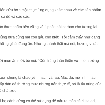
iên cứu hơn một chục ứng dụng khác nhau về các sản phẩm
 cả dế và cào cào.
n thực phẩm bền vững và ít phát thải carbon cho tương lai.
dùng bữa cùng hai con gái, cho biết: "Tôi cảm thấy như đang
hững gì tôi đang ăn. Nhưng thành thật mà nói, hương vị rất
ới món ăn mới, bé nói: "Côn trùng thân thiện với môi trường
 của chúng là cháo yến mạch và rau. Mặc dù, mới nhìn, ấu
ấp dẫn để thưởng thức nhưng trên thực tế, nó là ấu trùng của
à chất xơ.
ài bọ cánh cứng có thể sử dụng để nấu ra món cà ri, salad,