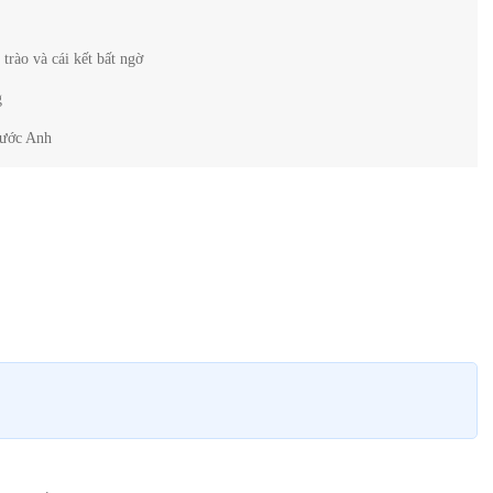
trào và cái kết bất ngờ
g
nước Anh