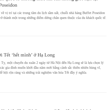
 Poseidon
ế về vị trí tại các trung tâm du lịch sầm uất, chuỗi nhà hàng Buffet Poseidon
rở thành một trong những điểm dừng chân quen thuộc của du khách quốc tế.
i Tết ‘hết mình’ ở Hạ Long
 Tỵ, một chuyến du xuân 2 ngày từ Hà Nội đến Hạ Long sẽ là lựa chọn lý
các gia đình muốn khởi đầu năm mới bằng cảnh sắc thiên nhiên hùng vĩ,
lễ hội rộn ràng và những trải nghiệm văn hóa Tết đầy ý nghĩa.