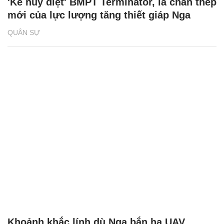
'Kẻ hủy diệt' BMPT Terminator, lá chắn thép
mới của lực lượng tăng thiết giáp Nga
QUÂN SỰ
Khoảnh khắc lính dù Nga bắn hạ UAV