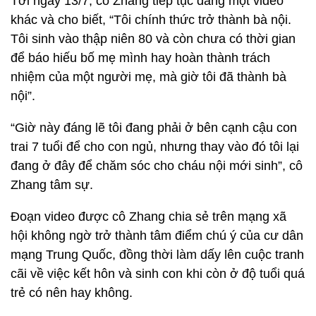
Tới ngày 13/7, cô Zhang tiếp tục đăng một video
khác và cho biết, “Tôi chính thức trở thành bà nội.
Tôi sinh vào thập niên 80 và còn chưa có thời gian
để báo hiếu bố mẹ mình hay hoàn thành trách
nhiệm của một người mẹ, mà giờ tôi đã thành bà
nội”.
“Giờ này đáng lẽ tôi đang phải ở bên cạnh cậu con
trai 7 tuổi để cho con ngủ, nhưng thay vào đó tôi lại
đang ở đây để chăm sóc cho cháu nội mới sinh”, cô
Zhang tâm sự.
Đoạn video được cô Zhang chia sẻ trên mạng xã
hội không ngờ trở thành tâm điểm chú ý của cư dân
mạng Trung Quốc, đồng thời làm dấy lên cuộc tranh
cãi về việc kết hôn và sinh con khi còn ở độ tuổi quá
trẻ có nên hay không.