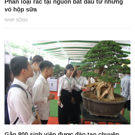
Phân loại rác tại nguồn bắt đầu từ những
vỏ hộp sữa
NHỊP SỐNG
Gần 800 sinh viên được đào tạo chuyên