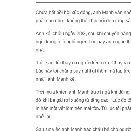
Chưa hết bồi hồi xúc động, anh Mạnh vẫn nhớ 
phải đau nhức không thể chịu nổi đến rạng s
Anh kể, chiều ngày 28/2, sau khi chuyển hà
ngồi trong ô tô nghỉ ngơi. Lúc này anh nghe t
nhà.
“Lúc sau, tôi thấy có người kêu cứu. Chạy ra n
Lúc này tôi chẳng suy nghĩ gì thêm mà lập tức
nhà", anh Mạnh kể.
Trời mưa khiến anh Mạnh trượt ngã khi đứng
đỡ khi bé gái rơi xuống từ tầng cao. “Lúc đó 
in hằn một vệt lõm trên mái tôn. Từ lúc tôi ph
nhớ lại.
Sau sự việc anh Mạnh trao cháu bé cho người 