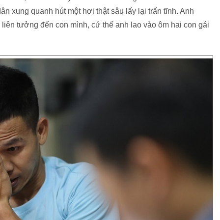
n xung quanh hút một hơi thật sâu lấy lại trấn tĩnh. Anh
 liên tưởng đến con mình, cứ thế anh lao vào ôm hai con gái