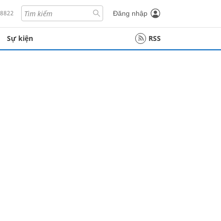
18822
Đăng nhập
Sự kiện
RSS