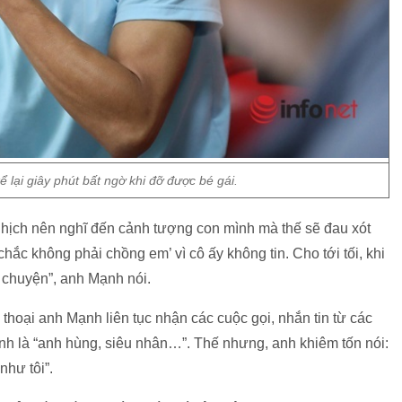
 lại giây phút bất ngờ khi đỡ được bé gái.
nghịch nên nghĩ đến cảnh tượng con mình mà thế sẽ đau xót
‘chắc không phải chồng em’ vì cô ấy không tin. Cho tới tối, khi
ết chuyện”, anh Mạnh nói.
n thoại anh Mạnh liên tục nhận các cuộc gọi, nhắn tin từ các
anh là “anh hùng, siêu nhân…”. Thế nhưng, anh khiêm tốn nói:
như tôi”.