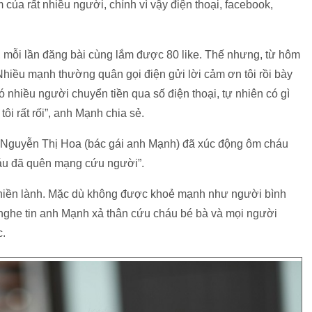
của rất nhiều người, chính vì vậy điện thoại, facebook,
g, mỗi lần đăng bài cùng lắm được 80 like. Thế nhưng, từ hôm
Nhiều mạnh thường quân gọi điện gửi lời cảm ơn tôi rồi bày
ó nhiều người chuyển tiền qua số điện thoại, tự nhiên có gì
ôi rất rối”, anh Mạnh chia sẻ.
 Nguyễn Thị Hoa (bác gái anh Mạnh) đã xúc động ôm cháu
cháu đã quên mạng cứu người”.
hiền lành. Mặc dù không được khoẻ mạnh như người bình
nghe tin anh Mạnh xả thân cứu cháu bé bà và mọi người
c.