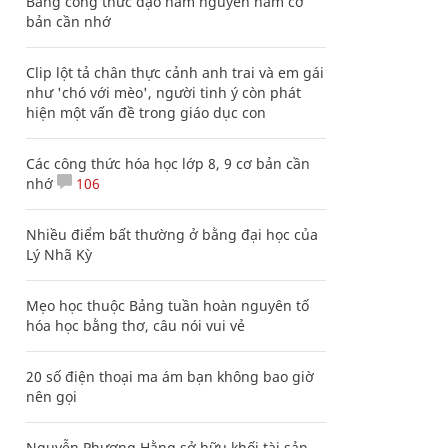
Bảng công thức đạo hàm nguyên hàm cơ
bản cần nhớ
Clip lột tả chân thực cảnh anh trai và em gái
như 'chó với mèo', người tinh ý còn phát
hiện một vấn đề trong giáo dục con
Các công thức hóa học lớp 8, 9 cơ bản cần
nhớ
106
Nhiều điểm bất thường ở bằng đại học của
Lý Nhã Kỳ
Mẹo học thuộc Bảng tuần hoàn nguyên tố
hóa học bằng thơ, câu nói vui vẻ
20 số điện thoại ma ám bạn không bao giờ
nên gọi
Nguyễn Phương Hằng sở hữu khối tài sản