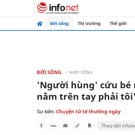
Đời sống
Thị trường
Thế giới
ĐỜI SỐNG
NHỊP SỐNG
'Người hùng' cứu bé 
nằm trên tay phải tôi
Chuyện tử tế thường ngày
Sự kiện: