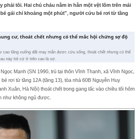
 phải tôi. Hai chú cháu nằm in hằn một vệt lõm trên mái
ỡ bé gái chỉ khoảng một phút", người cứu bé rơi từ tầng
hung cư, thoát chết nhưng có thể mắc hội chứng sợ độ
cư cao tầng xuống đất may mắn được cứu sống, thoát chết nhưng có thể
u này trẻ cứ ở trên cao là sợ.
Ngọc Mạnh (SN 1990, trú tại thôn Vĩnh Thanh, xã Vĩnh Ngọc,
bé rơi từ tầng 12A (tầng 13), tòa nhà 60B Nguyễn Huy
 Xuân, Hà Nội) thoát chết trong gang tấc vào chiều tối hôm
gần như không ngủ được.