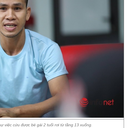
 việc cứu được bé gái 2 tuổi rơi từ tầng 13 xuống.