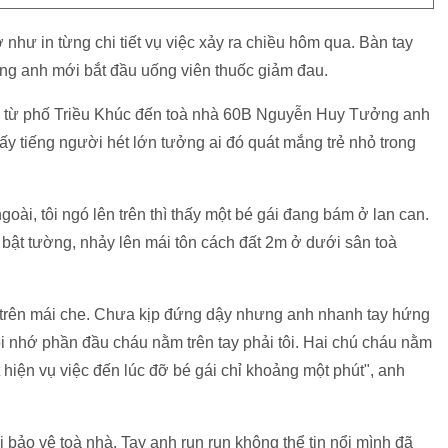
như in từng chi tiết vụ việc xảy ra chiều hôm qua. Bàn tay
áng anh mới bắt đầu uống viên thuốc giảm đau.
ng từ phố Triều Khúc đến toà nhà 60B Nguyễn Huy Tưởng anh
hấy tiếng người hét lớn tưởng ai đó quát mắng trẻ nhỏ trong
goài, tôi ngó lên trên thì thấy một bé gái đang bám ở lan can.
 bật tường, nhảy lên mái tôn cách đất 2m ở dưới sân toà
 trên mái che. Chưa kịp đứng dậy nhưng anh nhanh tay hứng
tôi nhớ phần đầu cháu nằm trên tay phải tôi. Hai chú cháu nằm
át hiện vụ việc đến lúc đỡ bé gái chỉ khoảng một phút", anh
bảo vệ toà nhà. Tay anh run run không thể tin nổi mình đã