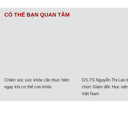
CÓ THỂ BẠN QUAN TÂM
Chăm sóc sức khỏe cần thực hiện
GS.TS Nguyễn Thị Lan ti
ngay khi cơ thể còn khỏe
chức Giám đốc Học viện
Việt Nam