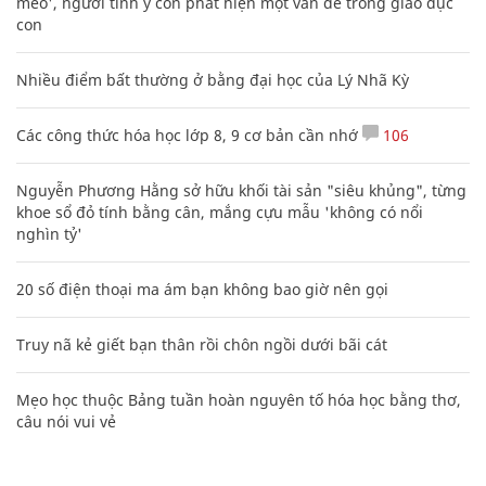
mèo', người tinh ý còn phát hiện một vấn đề trong giáo dục
con
Nhiều điểm bất thường ở bằng đại học của Lý Nhã Kỳ
Các công thức hóa học lớp 8, 9 cơ bản cần nhớ
106
Nguyễn Phương Hằng sở hữu khối tài sản "siêu khủng", từng
khoe sổ đỏ tính bằng cân, mắng cựu mẫu 'không có nổi
nghìn tỷ'
20 số điện thoại ma ám bạn không bao giờ nên gọi
Truy nã kẻ giết bạn thân rồi chôn ngồi dưới bãi cát
Mẹo học thuộc Bảng tuần hoàn nguyên tố hóa học bằng thơ,
câu nói vui vẻ