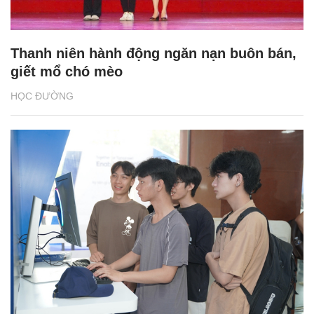
Thanh niên hành động ngăn nạn buôn bán,
giết mổ chó mèo
HỌC ĐƯỜNG