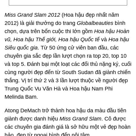
Miss Grand Slam 2012
(Hoa hậu đẹp nhất năm
2012) là giải thưởng do trang
Globalbeauties
bình
chọn, dựa trên bốn cuộc thi lớn gồm
Hoa hậu Hoàn
vũ, Hoa hậu Thế giới,
Hoa hậu Quốc tế
và
Hoa hậu
Siêu quốc gia
. Từ 50 ứng cử viên ban đầu, các
chuyên gia sắc đẹp lần lượt chọn ra top 20, top 10
và top 5. Đánh bại một loạt các đối thủ nặng ký, cuối
cùng người đẹp đến từ South Sudan đã giành chiến
thắng. Vị trí thứ 2 và 3 lần lượt thuộc về người đẹp
Trung Quốc Vu Văn Hà và Hoa hậu Nam Phi
Melinda Bam.
Atong DeMach trở thành hoa hậu da màu đầu tiên
giành được danh hiệu
Miss Grand Slam
. Cô được
các chuyên gia đánh giá là sở hữu một vẻ đẹp hoàn
hảo, đẹp từ ngoại hình đến nội tâm.