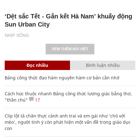
‘Dệt sắc Tết - Gắn kết Hà Nam’ khuấy động
Sun Urban City
NHỊP SỐNG
XEM THÊM BÀI VIẾT
Đọc nhiều
Bình luận nhiều
Bảng công thức đạo hàm nguyên hàm cơ bản cần nhớ
Cách học thuộc nhanh Bảng công thức lượng giác bằng thơ,
"thần chú"
17
Clip lột tả chân thực cảnh anh trai và em gái như 'chó với
mèo', người tinh ý còn phát hiện một vấn đề trong giáo dục
con