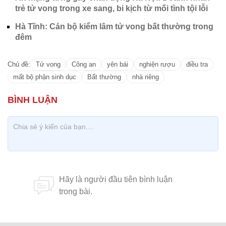
trẻ tử vong trong xe sang, bi kịch từ mối tình tội lỗi
Hà Tĩnh: Cán bộ kiểm lâm tử vong bất thường trong
đêm
Chủ đề:
Tử vong
Công an
yên bái
nghiện rượu
điều tra
mất bộ phận sinh dục
Bất thường
nhà riêng