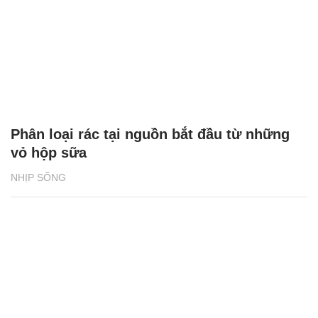
Phân loại rác tại nguồn bắt đầu từ những
vỏ hộp sữa
NHỊP SỐNG