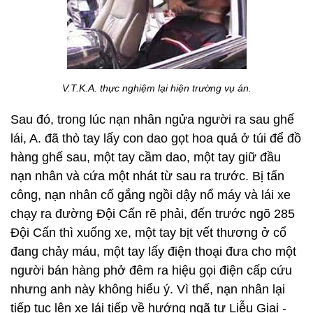
V.T.K.A. thực nghiệm lại hiện trường vụ án.
Sau đó, trong lúc nạn nhân ngửa người ra sau ghế
lái, A. đã thò tay lấy con dao gọt hoa quả ở túi để đồ
hàng ghế sau, một tay cầm dao, một tay giữ đầu
nạn nhân và cứa một nhát từ sau ra trước. Bị tấn
công, nạn nhân cố gắng ngồi dậy nổ máy và lái xe
chạy ra đường Đội Cấn rẽ phải, đến trước ngõ 285
Đội Cấn thì xuống xe, một tay bịt vết thương ở cổ
đang chảy máu, một tay lấy điện thoại đưa cho một
người bán hàng phở đêm ra hiệu gọi điện cấp cứu
nhưng anh này không hiểu ý. Vì thế, nạn nhân lại
tiếp tục lên xe lái tiếp về hướng ngã tư Liễu Giai -