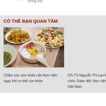
CÓ THỂ BẠN QUAN TÂM
Chăm sóc sức khỏe cần thực hiện
GS.TS Nguyễn Thị Lan ti
ngay khi cơ thể còn khỏe
chức Giám đốc Học viện
Việt Nam