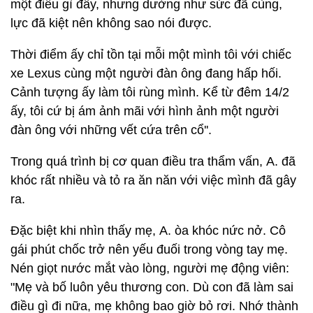
một điều gì đấy, nhưng dường như sức đã cùng,
lực đã kiệt nên không sao nói được.
Thời điểm ấy chỉ tồn tại mỗi một mình tôi với chiếc
xe Lexus cùng một người đàn ông đang hấp hối.
Cảnh tượng ấy làm tôi rùng mình. Kể từ đêm 14/2
ấy, tôi cứ bị ám ảnh mãi với hình ảnh một người
đàn ông với những vết cứa trên cổ''.
Trong quá trình bị cơ quan điều tra thẩm vấn, A. đã
khóc rất nhiều và tỏ ra ăn năn với việc mình đã gây
ra.
Đặc biệt khi nhìn thấy mẹ, A. òa khóc nức nở. Cô
gái phút chốc trở nên yếu đuối trong vòng tay mẹ.
Nén giọt nước mắt vào lòng, người mẹ động viên:
"Mẹ và bố luôn yêu thương con. Dù con đã làm sai
điều gì đi nữa, mẹ không bao giờ bỏ rơi. Nhớ thành