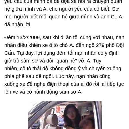
yêu cầu của mình đã đe dọa sẽ nói ra chuyện quan
hệ giữa mình và A. cho người yêu của cô biết. Sợ
mọi người biết mối quan hệ giữa mình và anh C., A.
đã nhận lời.
Đêm 13/2/2009, sau khi đi ăn tối cùng với nhau, nạn
nhân điều khiển xe ô tô chở A. đến ngõ 279 phố Đội
Cấn. Tại đây, lợi dụng đêm tối nạn nhân có ý định
giở trò sàm sỡ và đòi “quan hệ” với A. Tuy
nhiên, cô tỏ thái độ không đồng ý và chuyển xuống
phía ghế sau để ngồi. Lúc này, nạn nhân cũng
xuống xe để nghe điện thoại của ai đó rồi lại tiếp tục
lên xe và có hành động sàm sỡ A.