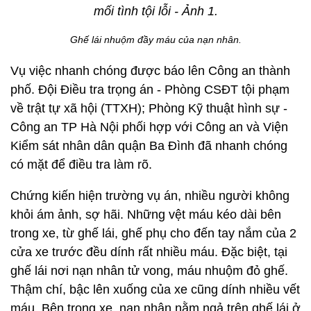
Ghế lái nhuộm đầy máu của nạn nhân.
Vụ việc nhanh chóng được báo lên Công an thành
phố. Đội Điều tra trọng án - Phòng CSĐT tội phạm
về trật tự xã hội (TTXH); Phòng Kỹ thuật hình sự -
Công an TP Hà Nội phối hợp với Công an và Viện
Kiểm sát nhân dân quận Ba Đình đã nhanh chóng
có mặt để điều tra làm rõ.
Chứng kiến hiện trường vụ án, nhiều người không
khỏi ám ảnh, sợ hãi. Những vệt máu kéo dài bên
trong xe, từ ghế lái, ghế phụ cho đến tay nắm của 2
cửa xe trước đều dính rất nhiều máu. Đặc biệt, tại
ghế lái nơi nạn nhân tử vong, máu nhuộm đỏ ghế.
Thậm chí, bậc lên xuống của xe cũng dính nhiều vết
máu. Bên trong xe, nạn nhân nằm ngả trên ghế lái ở