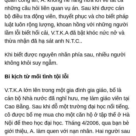
quan công an, A. không hé răng nửa lời về tất cả
những câu hỏi liên quan vụ án. Sau khi được cán
bộ điều tra động viên, thuyết phục và cho biết pháp
luật luôn rộng lượng, khoan hồng với những người
lầm lỗi biết hối cải, V.T.K.A đã bật khóc nức nở và
thừa nhận đã hạ sát anh N.T.C..
Khi biết được nguyên nhân phía sau, nhiều người
không khỏi suy ngẫm.
Bi kịch từ mối tình tội lỗi
V.T.K.A lớn lên trong một gia đình gia giáo, bố là
cán bộ Nhà nước đã nghỉ hưu, mẹ làm giáo viên tại
Cao Bằng. Sau khi đỗ một trường đại học nổi tiếng,
cô được bố mẹ mua cho một căn hộ ở tập thể ở Hà
Nội để theo học đại học. Tháng 4/2006, qua bạn bè
giới thiệu, A. làm quen với nạn nhân. Hai người sau