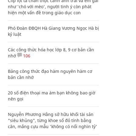
Clip lột tả chân thực cảnh anh trai và em gái
như 'chó với mèo', người tinh ý còn phát
hiện một vấn đề trong giáo dục con
Phó Đoàn ĐBQH Hà Giang Vương Ngọc Hà bị
kỷ luật
Các công thức hóa học lớp 8, 9 cơ bản cần
nhớ
106
Bảng công thức đạo hàm nguyên hàm cơ
bản cần nhớ
20 số điện thoại ma ám bạn không bao giờ
nên gọi
Nguyễn Phương Hằng sở hữu khối tài sản
"siêu khủng", từng khoe sổ đỏ tính bằng
cân, mắng cựu mẫu 'không có nổi nghìn tỷ'