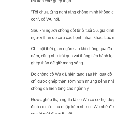
ưu tiên chờ ghép thận.
“Tôi chưa từng nghĩ rằng chồng mình không c
con”, cô Wu nói.
Sau khi người chồng đột tử ở tuổi 36, gia đình
người thân để cứu các bệnh nhân khác. Lúc 
Chỉ một thời gian ngắn sau khi chồng qua đ
năm, cũng như trải qua vài tháng tiến hành lọ
ghép thận để giữ mạng sống.
Do chồng cô Wu đã hiến tạng sau khi qua đờ
chỉ được ghép thận sớm hơn những bệnh nhân
chồng đã hiến tạng cho ngành y.
Được ghép thận nghĩa là cô Wu có cơ hội đượ
đình có mức thu nhập kém như cô Wu nhờ được
con út mới được 5 tuổi.