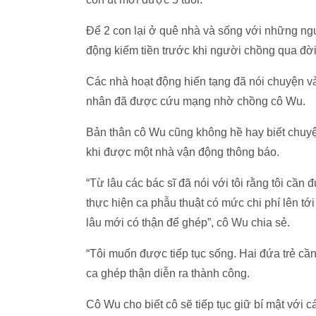
Để 2 con lại ở quê nhà và sống với những ngư
động kiếm tiền trước khi người chồng qua đờ
Các nhà hoạt động hiến tạng đã nói chuyện v
nhân đã được cứu mạng nhờ chồng cô Wu.
Bản thân cô Wu cũng không hề hay biết chuy
khi được một nhà vận động thông báo.
“Từ lâu các bác sĩ đã nói với tôi rằng tôi cầ
thực hiện ca phẫu thuật có mức chi phí lên tớ
lâu mới có thận để ghép”, cô Wu chia sẻ.
“Tôi muốn được tiếp tục sống. Hai đứa trẻ cần 
ca ghép thận diễn ra thành công.
Cô Wu cho biết cô sẽ tiếp tục giữ bí mật với