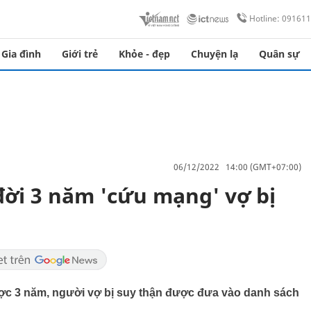
Hotline: 09161
Gia đình
Giới trẻ
Khỏe - đẹp
Chuyện lạ
Quân sự
06/12/2022 14:00 (GMT+07:00)
ời 3 năm 'cứu mạng' vợ bị
c 3 năm, người vợ bị suy thận được đưa vào danh sách