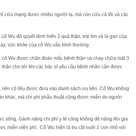
hỉ cứu mạng được nhiều người lạ, mà còn cứu cả tôi và các
 cô Wu đã quyết định hiến 2 quả thận, trái tim và lá gan của
này, sức khỏe của cô Wu vẫn bình thường.
ời, cô Wu được chẩn đoán mắc bệnh thận và chạy chữa mất 3
c thận cho tới khi các bác sĩ yêu cầu bệnh nhân cần được
i, nên cô Wu được đưa vào danh sách ưu tiên. Cô Wu không
 khác, mà chi phí phẫu thuật cũng được miễn do người
c sống. Gánh nặng chi phí y tế cũng không đè nặng lên gia
 miễn viện phí. Cô Wu hiện là trụ cột nuôi 2 con nhỏ với