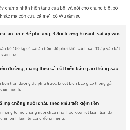
giấy chứng nhận hiến tạng của bố, và nói cho chúng biết bố
khác mà còn cứu cả mẹ”, cô Wu tâm sự.
cải ăn trộm để phi tang, 3 đối tượng bị cảnh sát ập vào
oàn bộ 150 kg củ cải ăn trộm để phơi khô, cảnh sát đã ập vào bắt
i sân nhà.
trên đường, mang theo cả cột biển báo giao thông sau
n bon trên đường dù phía trước là cột biển báo giao thông gắn
ú đâm mạnh.
 mẹ chồng nuôi cháu theo kiểu tiết kiệm tiền
 mạng tố mẹ chồng nuôi cháu nhỏ theo kiểu tiết kiệm tiền đã
ghìn bình luận từ cộng đồng mạng.