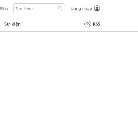
18822
Đăng nhập
Sự kiện
RSS