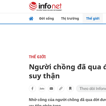
Đời sống
Thị trường
Thế giới
THẾ GIỚI
Người chồng đã qua đ
suy thận
Nhờ công của người chồng đã qua đời đượ
ưu tiên ghép tạng.