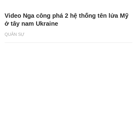
Video Nga công phá 2 hệ thống tên lửa Mỹ
ở tây nam Ukraine
QUÂN SỰ