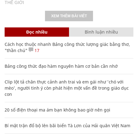
THẾ GIỚI
XEM THÊM BÀI VIẾT
Đọc nhiều
Bình luận nhiều
Cách học thuộc nhanh Bảng công thức lượng giác bằng thơ,
"thần chú"
17
Bảng công thức đạo hàm nguyên hàm cơ bản cần nhớ
Clip lột tả chân thực cảnh anh trai và em gái như 'chó với
mèo', người tinh ý còn phát hiện một vấn đề trong giáo dục
con
20 số điện thoại ma ám bạn không bao giờ nên gọi
Bí mật trận đổ bộ lên bãi biển Tà Lơn của Hải quân Việt Nam