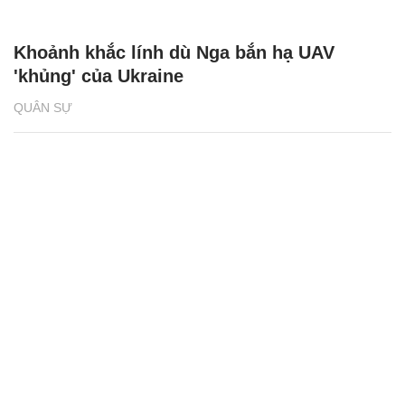
Khoảnh khắc lính dù Nga bắn hạ UAV
'khủng' của Ukraine
QUÂN SỰ