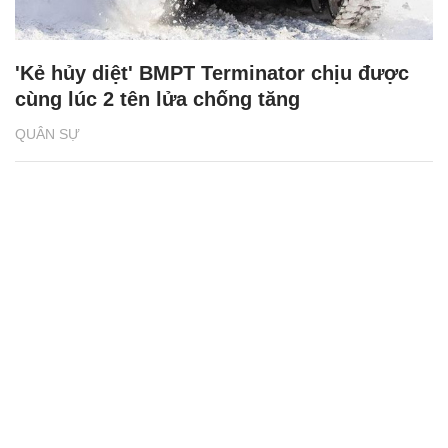
'Kẻ hủy diệt' BMPT Terminator chịu được
cùng lúc 2 tên lửa chống tăng
QUÂN SỰ