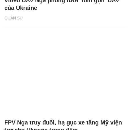
Video UAV Nga phóng lưới 'tóm gọn' UAV
của Ukraine
QUÂN SỰ
FPV Nga truy đuổi, hạ gục xe tăng Mỹ viện