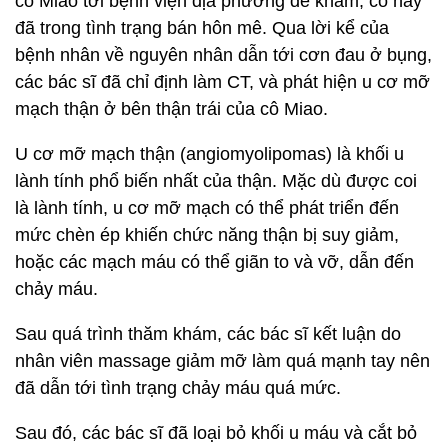
cô Miao tới bệnh viện địa phương để khám, cô này
đã trong tình trạng bán hôn mê. Qua lời kể của
bệnh nhân về nguyên nhân dẫn tới cơn đau ở bụng,
các bác sĩ đã chỉ định làm CT, và phát hiện u cơ mỡ
mạch thận ở bên thận trái của cô Miao.
U cơ mỡ mạch thận (angiomyolipomas) là khối u
lành tính phổ biến nhất của thận. Mặc dù được coi
là lành tính, u cơ mỡ mạch có thể phát triển đến
mức chèn ép khiến chức năng thận bị suy giảm,
hoặc các mạch máu có thể giãn to và vỡ, dẫn đến
chảy máu.
Sau quá trình thăm khám, các bác sĩ kết luận do
nhân viên massage giảm mỡ làm quá mạnh tay nên
đã dẫn tới tình trạng chảy máu quá mức.
Sau đó, các bác sĩ đã loại bỏ khối u máu và cắt bỏ