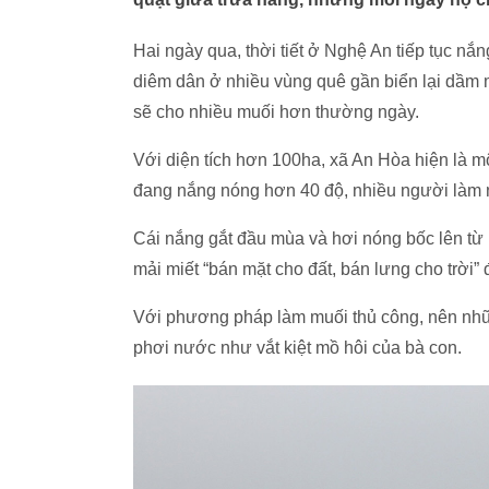
Hai ngày qua, thời tiết ở Nghệ An tiếp tục nắ
diêm dân ở nhiều vùng quê gần biển lại dầm 
sẽ cho nhiều muối hơn thường ngày.
Với diện tích hơn 100ha, xã An Hòa hiện là m
đang nắng nóng hơn 40 độ, nhiều người làm n
Cái nắng gắt đầu mùa và hơi nóng bốc lên từ
mải miết “bán mặt cho đất, bán lưng cho trời”
Với phương pháp làm muối thủ công, nên nhữn
phơi nước như vắt kiệt mồ hôi của bà con.