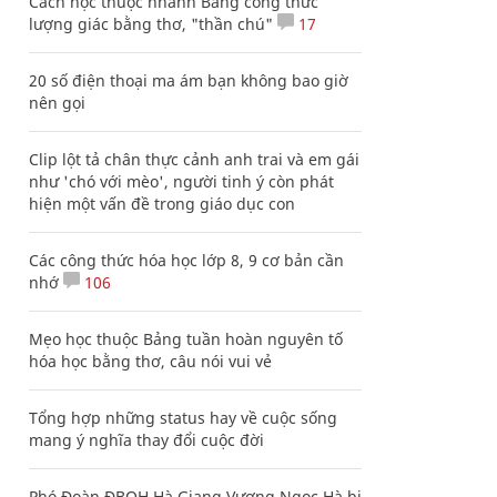
Cách học thuộc nhanh Bảng công thức
lượng giác bằng thơ, "thần chú"
17
20 số điện thoại ma ám bạn không bao giờ
nên gọi
Clip lột tả chân thực cảnh anh trai và em gái
như 'chó với mèo', người tinh ý còn phát
hiện một vấn đề trong giáo dục con
Các công thức hóa học lớp 8, 9 cơ bản cần
nhớ
106
Mẹo học thuộc Bảng tuần hoàn nguyên tố
hóa học bằng thơ, câu nói vui vẻ
Tổng hợp những status hay về cuộc sống
mang ý nghĩa thay đổi cuộc đời
Phó Đoàn ĐBQH Hà Giang Vương Ngọc Hà bị