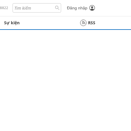
18822
Đăng nhập
Sự kiện
RSS