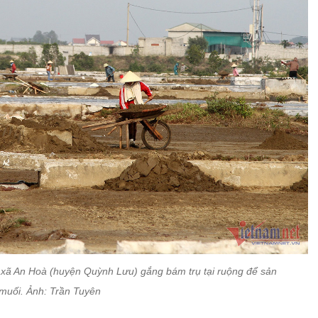
xã An Hoà (huyện Quỳnh Lưu) gắng bám trụ tại ruộng để sản
 muối. Ảnh: Trần Tuyên