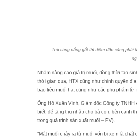
bao tiêu muối hạt cũng như các phụ phẩm từ 
Ông Hồ Xuân Vinh, Giám đốc Công ty TNHH A
biết, để tăng thu nhập cho bà con, bên cạnh 
trong quá trình sản xuất muối – PV).
“Mật muối chảy ra từ muối vốn bị xem là chất
Việc chúng tôi thu mua với mức giá 1.000-1.50
với trước đây”, ông Vinh cho hay.
Hiện một số HTX đang xây dựng, phát triển đề
mại và du lịch để thu hút du khách, tăng giá trị