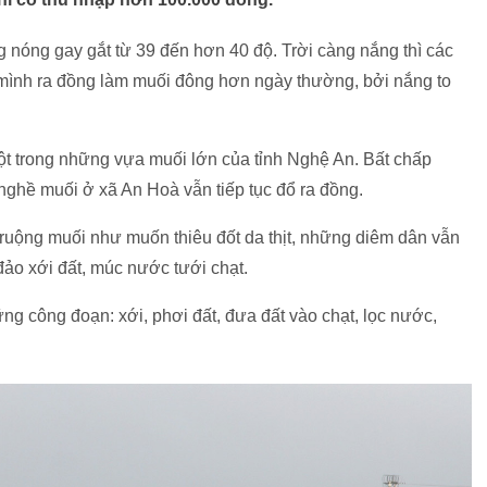
ng nóng gay gắt từ 39 đến hơn 40 độ. Trời càng nắng thì các
mình ra đồng làm muối đông hơn ngày thường, bởi nắng to
ột trong những vựa muối lớn của tỉnh Nghệ An. Bất chấp
ghề muối ở xã An Hoà vẫn tiếp tục đổ ra đồng.
 ruộng muối như muốn thiêu đốt da thịt, những diêm dân vẫn
 đảo xới đất, múc nước tưới chạt.
g công đoạn: xới, phơi đất, đưa đất vào chạt, lọc nước,