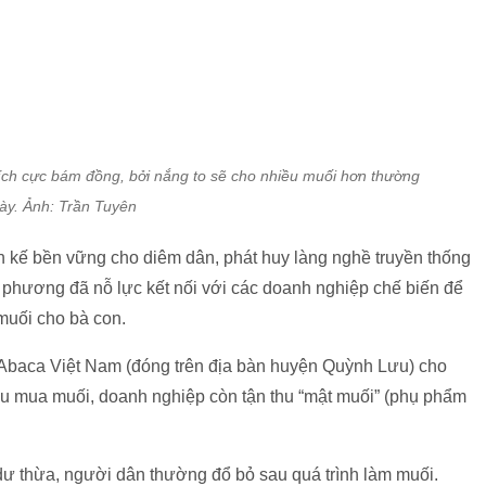
muối cho bà con.
baca Việt Nam (đóng trên địa bàn huyện Quỳnh Lưu) cho
thu mua muối, doanh nghiệp còn tận thu “mật muối” (phụ phẩm
 dư thừa, người dân thường đổ bỏ sau quá trình làm muối.
0 đồng/lít giúp thu nhập của người dân tăng lên rất nhiều so
 án sản xuất muối thủ công truyền thống kết hợp với thương
 kinh tế trên ruộng muối.