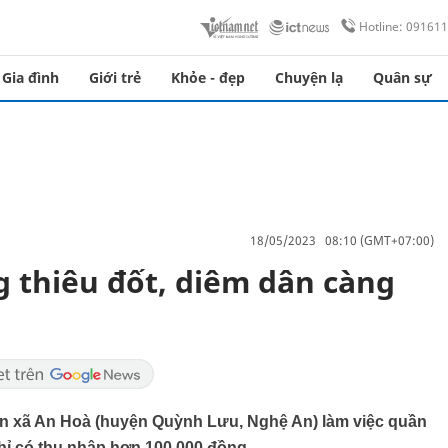
Hotline: 09161
Gia đình
Giới trẻ
Khỏe - đẹp
Chuyện lạ
Quân sự
18/05/2023 08:10 (GMT+07:00)
g thiêu đốt, diêm dân càng
ân xã An Hoà (huyện Quỳnh Lưu, Nghệ An) làm việc quần
hỉ có thu nhập hơn 100.000 đồng.