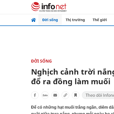
Đời sống
Thị trường
Thế giới
ĐỜI SỐNG
Nghịch cảnh trời nắn
đổ ra đồng làm muối
Để có những hạt muối trắng ngần, diêm d
quật giữa trưa nắng, nhưng mỗi ngày họ c