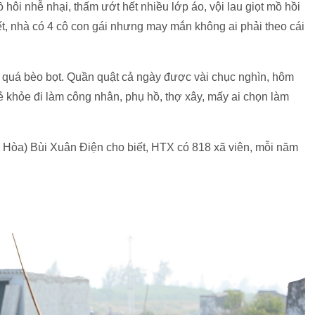
ôi nhễ nhại, thấm ướt hết nhiều lớp áo, vội lau giọt mồ hồi
ết, nhà có 4 cô con gái nhưng may mắn không ai phải theo cái
 quá bèo bọt. Quần quật cả ngày được vài chục nghìn, hôm
 khỏe đi làm công nhân, phụ hồ, thợ xây, mấy ai chọn làm
Hòa) Bùi Xuân Điện cho biết, HTX có 818 xã viên, mỗi năm