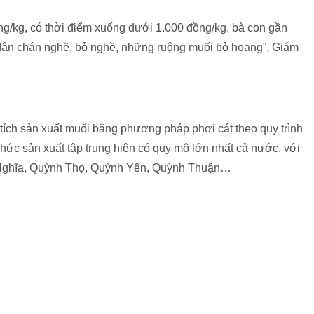
ng/kg, có thời điểm xuống dưới 1.000 đồng/kg, bà con gần
i dân chán nghề, bỏ nghề, những ruộng muối bỏ hoang”, Giám
tích sản xuất muối bằng phương pháp phơi cát theo quy trình
 chức sản xuất tập trung hiện có quy mô lớn nhất cả nước, với
h Nghĩa, Quỳnh Thọ, Quỳnh Yên, Quỳnh Thuận…