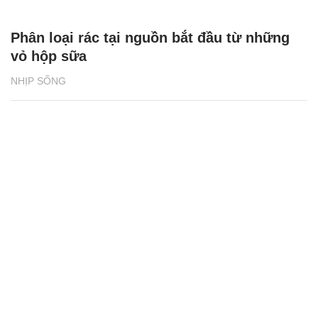
Phân loại rác tại nguồn bắt đầu từ những
vỏ hộp sữa
NHỊP SỐNG