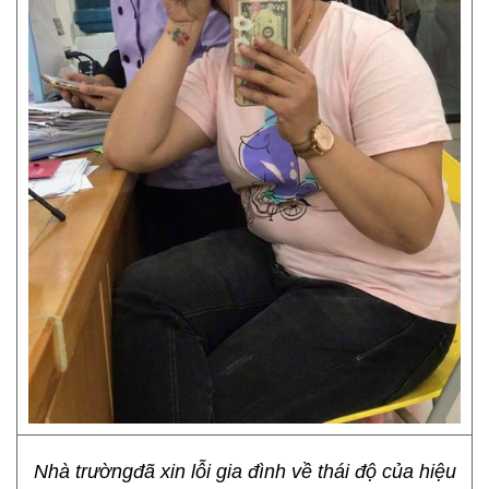
Nhà trườngđã xin lỗi gia đình về thái độ của hiệu