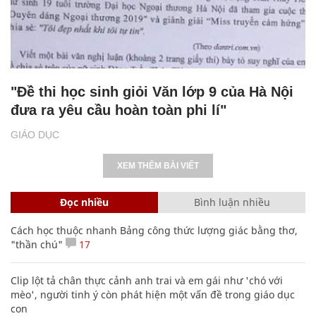
"Đề thi học sinh giỏi Văn lớp 9 của Hà Nội
đưa ra yêu cầu hoàn toàn phi lí"
GIÁO DỤC
XEM THÊM BÀI VIẾT
Đọc nhiều
Bình luận nhiều
Cách học thuộc nhanh Bảng công thức lượng giác bằng thơ,
"thần chú"
17
Clip lột tả chân thực cảnh anh trai và em gái như 'chó với
mèo', người tinh ý còn phát hiện một vấn đề trong giáo dục
con