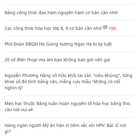
Bảng công thức đạo hàm nguyên hàm cơ bản cần nhớ
Các công thức hóa học lớp 8, 9 cơ bản cần nhớ
106
Phó Đoàn ĐBQH Hà Giang Vương Ngọc Hà bị kỷ luật
20 số điện thoại ma ám bạn không bao giờ nên gọi
Nguyễn Phương Hằng sở hữu khối tài sản "siêu khủng", từng
khoe sổ đỏ tính bằng cân, mắng cựu mẫu 'không có nổi
nghìn tỷ'
Mẹo học thuộc Bảng tuần hoàn nguyên tố hóa học bằng thơ,
câu nói vui vẻ
Hàng ngàn người Mỹ ân hận vì tiêm vắc xin HPV: Bác sĩ nói
gì?