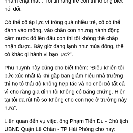
nhắm chặt mắt". Tôi tin rằng trẻ con thì không biết
nói dối.
Có thể cô áp lực vì trông quá nhiều trẻ, cô có thể
đánh vào mông, vào chân con nhưng hành động
cầm nước đổ lên đầu con thì tôi không thể chấp
nhận được. Bây giờ đang lạnh như mùa đông, thế
có khác gì hành vi bạo lực?”.
Phụ huynh này cũng cho biết thêm: “Điều khiến tôi
bức xúc nhất là khi gặp ban giám hiệu nhà trường
thì họ tỏ thái độ không hợp tác và họ chối bỏ tất cả
vì cho rằng gia đình tôi không có bằng chứng. Hiện
tại tôi đã rút hồ sơ không cho con học ở trường này
nữa”.
Liên quan đến vụ việc, ông Phạm Tiến Du - Chủ tịch
UBND Quận Lê Chân - TP Hải Phòng cho hay: