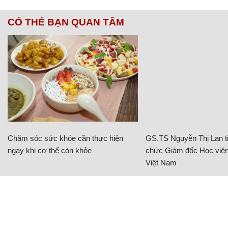
CÓ THỂ BẠN QUAN TÂM
Chăm sóc sức khỏe cần thực hiện
GS.TS Nguyễn Thị Lan ti
ngay khi cơ thể còn khỏe
chức Giám đốc Học viện
Việt Nam