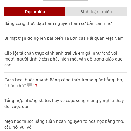
Đọc nhiều
Bình luận nhiều
Bảng công thức đạo hàm nguyên hàm cơ bản cần nhớ
Bí mật trận đổ bộ lên bãi biển Tà Lơn của Hải quân Việt Nam
Clip lột tả chân thực cảnh anh trai và em gái như 'chó với
mèo', người tinh ý còn phát hiện một vấn đề trong giáo dục
con
Cách học thuộc nhanh Bảng công thức lượng giác bằng thơ,
"thần chú"
17
Tổng hợp những status hay về cuộc sống mang ý nghĩa thay
đổi cuộc đời
Mẹo học thuộc Bảng tuần hoàn nguyên tố hóa học bằng thơ,
câu nói vui vẻ