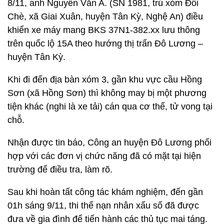
8/11, anh Nguyễn Văn A. (SN 1981, trú xóm Đồi
Chè, xã Giai Xuân, huyện Tân Kỳ, Nghệ An) điều
khiển xe máy mang BKS 37N1-382.xx lưu thông
trên quốc lộ 15A theo hướng thị trấn Đô Lương –
huyện Tân Kỳ.
Khi đi đến địa bàn xóm 3, gần khu vực cầu Hồng
Sơn (xã Hồng Sơn) thì không may bị một phương
tiện khác (nghi là xe tải) cán qua cơ thể, tử vong tại
chỗ.
Nhận được tin báo, Công an huyện Đô Lương phối
hợp với các đơn vị chức năng đã có mặt tại hiện
trường để điều tra, làm rõ.
Sau khi hoàn tất công tác khám nghiệm, đến gần
01h sáng 9/11, thi thể nạn nhân xấu số đã được
đưa về gia đình để tiến hành các thủ tục mai táng.