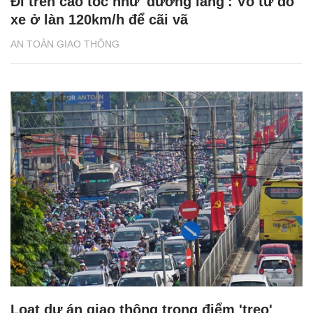
Đi trên cao tốc như 'đường làng': Vô tư đỗ
xe ở làn 120km/h để cãi vã
AN TOÀN GIAO THÔNG
Loạt dự án giao thông trọng điểm 'treo'