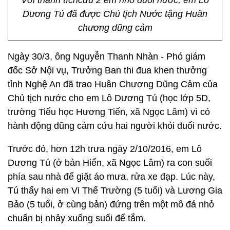
Với thành tíchcứu 2 em nhỏ đuối nước, em Lô
Dương Tú đã được Chủ tịch Nước tặng Huân
chương dũng cảm
Ngày 30/3, ông Nguyễn Thanh Nhàn - Phó giám
đốc Sở Nội vụ, Trưởng Ban thi đua khen thưởng
tỉnh Nghệ An đã trao Huân Chương Dũng Cảm của
Chủ tịch nước cho em Lô Dương Tú (học lớp 5D,
trường Tiểu học Hương Tiến, xã Ngọc Lâm) vì có
hành động dũng cảm cứu hai người khỏi đuối nước.
Trước đó, hơn 12h trưa ngày 2/10/2016, em Lô
Dương Tú (ở bản Hiển, xã Ngọc Lâm) ra con suối
phía sau nhà để giặt áo mưa, rửa xe đạp. Lúc này,
Tú thấy hai em Vi Thế Trường (5 tuổi) và Lương Gia
Bảo (5 tuổi, ở cùng bản) đứng trên một mô đá nhỏ
chuẩn bị nhảy xuống suối để tắm.