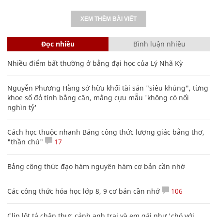
XEM THÊM BÀI VIẾT
Đọc nhiều
Bình luận nhiều
Nhiều điểm bất thường ở bằng đại học của Lý Nhã Kỳ
Nguyễn Phương Hằng sở hữu khối tài sản "siêu khủng", từng
khoe sổ đỏ tính bằng cân, mắng cựu mẫu 'không có nổi
nghìn tỷ'
Cách học thuộc nhanh Bảng công thức lượng giác bằng thơ,
"thần chú"
17
Bảng công thức đạo hàm nguyên hàm cơ bản cần nhớ
Các công thức hóa học lớp 8, 9 cơ bản cần nhớ
106
Clip lột tả chân thực cảnh anh trai và em gái như 'chó với