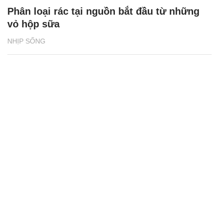
Phân loại rác tại nguồn bắt đầu từ những
vỏ hộp sữa
NHỊP SỐNG