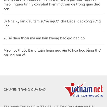
mèo', người tinh ý còn phát hiện một vấn đề trong giáo dục
con
Lý Nhã Kỳ lần đầu tâm sự về người cha Liệt sĩ đặc công rừng
Sác
20 số điện thoại ma ám bạn không bao giờ nên gọi
Mẹo học thuộc Bảng tuần hoàn nguyên tố hóa học bằng thơ,
câu nói vui vẻ
CHUYÊN TRANG CỦA BÁO
Tòa soạn: Tòa nhà Cục Tần Số, 115 Trần Duy Hưng Hà Nội