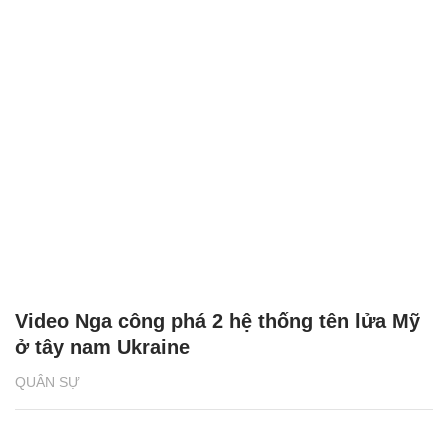
Video Nga công phá 2 hệ thống tên lửa Mỹ
ở tây nam Ukraine
QUÂN SỰ