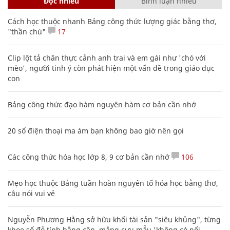
Đọc nhiều
Bình luận nhiều
Cách học thuộc nhanh Bảng công thức lượng giác bằng thơ,
"thần chú"
17
Clip lột tả chân thực cảnh anh trai và em gái như 'chó với
mèo', người tinh ý còn phát hiện một vấn đề trong giáo dục
con
Bảng công thức đạo hàm nguyên hàm cơ bản cần nhớ
20 số điện thoại ma ám bạn không bao giờ nên gọi
Các công thức hóa học lớp 8, 9 cơ bản cần nhớ
106
Mẹo học thuộc Bảng tuần hoàn nguyên tố hóa học bằng thơ,
câu nói vui vẻ
Nguyễn Phương Hằng sở hữu khối tài sản "siêu khủng", từng
khoe sổ đỏ tính bằng cân, mắng cựu mẫu 'không có nổi