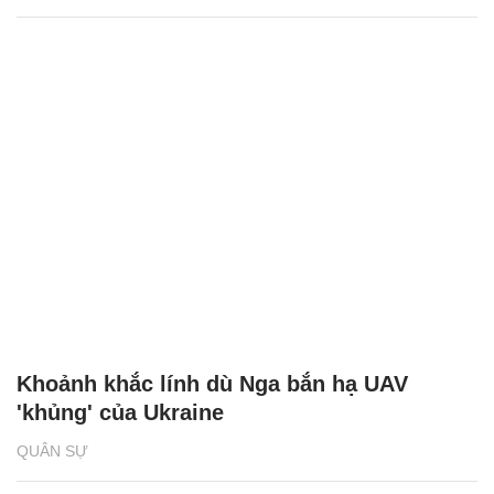
Khoảnh khắc lính dù Nga bắn hạ UAV
'khủng' của Ukraine
QUÂN SỰ