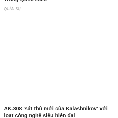
QUÂN SỰ
AK-308 'sát thủ mới của Kalashnikov’ với
loạt công nghệ siêu hiện đại