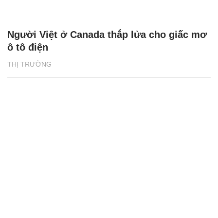
Người Việt ở Canada thắp lửa cho giấc mơ
ô tô điện
THỊ TRƯỜNG