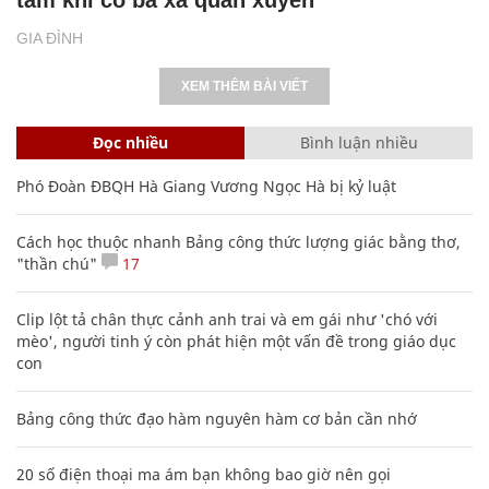
GIA ĐÌNH
XEM THÊM BÀI VIẾT
Đọc nhiều
Bình luận nhiều
Phó Đoàn ĐBQH Hà Giang Vương Ngọc Hà bị kỷ luật
Cách học thuộc nhanh Bảng công thức lượng giác bằng thơ,
"thần chú"
17
Clip lột tả chân thực cảnh anh trai và em gái như 'chó với
mèo', người tinh ý còn phát hiện một vấn đề trong giáo dục
con
Bảng công thức đạo hàm nguyên hàm cơ bản cần nhớ
20 số điện thoại ma ám bạn không bao giờ nên gọi