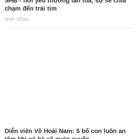
SHB - nơi yêu thương lan tỏa, sự sẻ chia
chạm đến trái tim
NHỊP SỐNG
Diễn viên Võ Hoài Nam: 5 bố con luôn an
tâm khi có bà xã quán xuyến