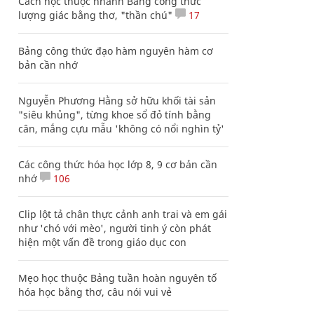
Cách học thuộc nhanh Bảng công thức
lượng giác bằng thơ, "thần chú"
17
Bảng công thức đạo hàm nguyên hàm cơ
bản cần nhớ
Nguyễn Phương Hằng sở hữu khối tài sản
"siêu khủng", từng khoe sổ đỏ tính bằng
cân, mắng cựu mẫu 'không có nổi nghìn tỷ'
Các công thức hóa học lớp 8, 9 cơ bản cần
nhớ
106
Clip lột tả chân thực cảnh anh trai và em gái
như 'chó với mèo', người tinh ý còn phát
hiện một vấn đề trong giáo dục con
Mẹo học thuộc Bảng tuần hoàn nguyên tố
hóa học bằng thơ, câu nói vui vẻ