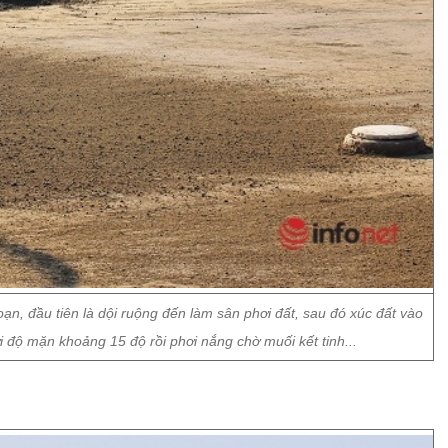
oạn, đầu tiên là dội ruộng đến làm sân phơi đất, sau đó xúc đất vào
với độ mặn khoảng 15 độ rồi phơi nắng chờ muối kết tinh...