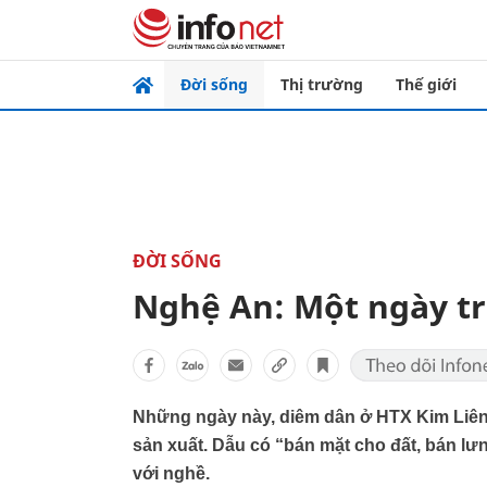
Đời sống
Thị trường
Thế giới
ĐỜI SỐNG
Nghệ An: Một ngày t
Những ngày này, diêm dân ở HTX Kim Liên
sản xuất. Dẫu có “bán mặt cho đất, bán lư
với nghề.