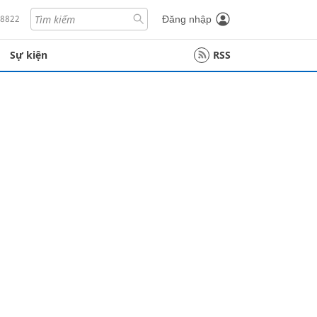
18822
Đăng nhập
Sự kiện
RSS