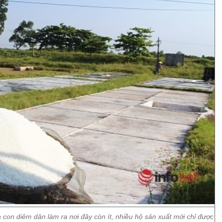
con diêm dân làm ra nơi đây còn ít, nhiều hộ sản xuất mới chỉ được