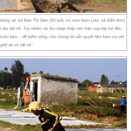
 bỏng rát, bà Đào Thị Sâm (60 tuổi, trú xóm Nam Liên, xã Diễn Kim)
ừ lâu đời rồi. Tuy nhiên, do thu nhập thấp nên hiện nay lớp trẻ đều
 buôn bán… để kiếm sống, còn chúng tôi vẫn quyết tâm bám trụ với
ghề dù có vất vả”.