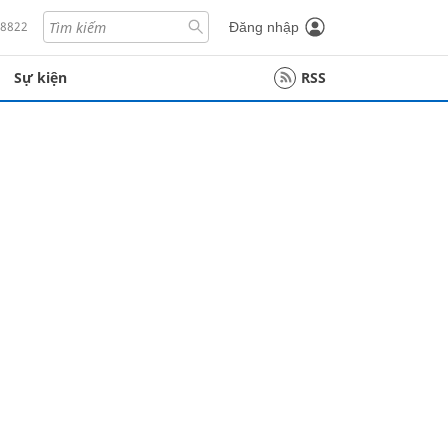
18822
Đăng nhập
Sự kiện
RSS