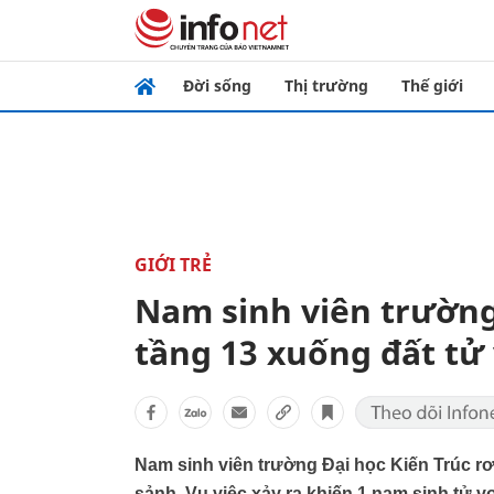
Đời sống
Thị trường
Thế giới
GIỚI TRẺ
Nam sinh viên trường 
tầng 13 xuống đất tử
Nam sinh viên trường Đại học Kiến Trúc rơi
sảnh. Vụ việc xảy ra khiến 1 nam sinh tử v