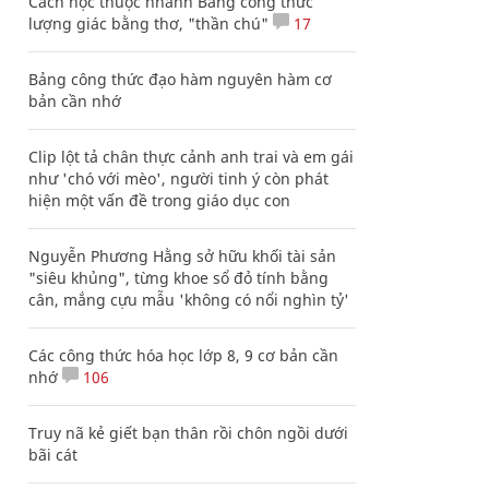
Cách học thuộc nhanh Bảng công thức
lượng giác bằng thơ, "thần chú"
17
Bảng công thức đạo hàm nguyên hàm cơ
bản cần nhớ
Clip lột tả chân thực cảnh anh trai và em gái
như 'chó với mèo', người tinh ý còn phát
hiện một vấn đề trong giáo dục con
Nguyễn Phương Hằng sở hữu khối tài sản
"siêu khủng", từng khoe sổ đỏ tính bằng
cân, mắng cựu mẫu 'không có nổi nghìn tỷ'
Các công thức hóa học lớp 8, 9 cơ bản cần
nhớ
106
Truy nã kẻ giết bạn thân rồi chôn ngồi dưới
bãi cát