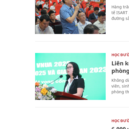
Hàng tră
tế ISART
đường sắ
HỌC ĐƯ
Liên 
phòng
Không dừ
viên, si
phòng th
HỌC ĐƯ