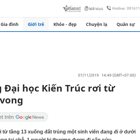
Hotline: 09161
Gia đình
Giới trẻ
Khỏe - đẹp
Chuyện lạ
Quân sự
07/11/2019 14:49 (GMT+07:00)
Đại học Kiến Trúc rơi từ
 vong
 từ tầng 13 xuống đất trúng một sinh viên đang đi ở dưới
ong tại chỗ, 1 người bị thương được đi cấp cứu.