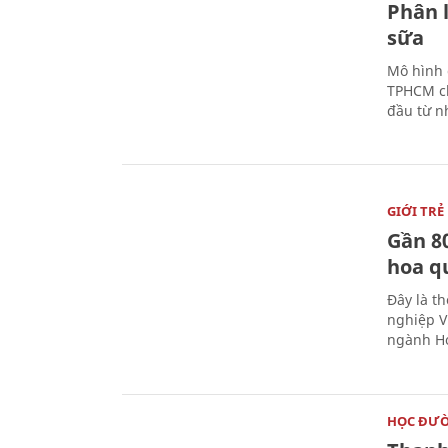
Phân 
sữa
Mô hình 
TPHCM ch
đầu từ n
GIỚI TRẺ
Gần 8
hoa q
Đây là t
nghiệp V
ngành Ho
HỌC ĐƯ