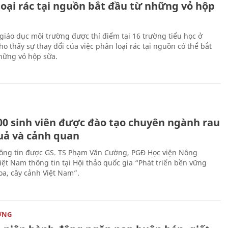
loại rác tại nguồn bắt đầu từ những vỏ hộp
giáo dục môi trường được thí điểm tại 16 trường tiểu học ở
o thấy sự thay đổi của việc phân loại rác tại nguồn có thể bắt
hững vỏ hộp sữa.
00 sinh viên được đào tạo chuyên ngành rau
uả và cảnh quan
hông tin được GS. TS Phạm Văn Cường, PGĐ Học viện Nông
iệt Nam thông tin tại Hội thảo quốc gia “Phát triển bền vững
a, cây cảnh Việt Nam”.
ỜNG