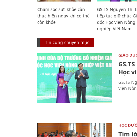
Chăm sóc sức khỏe cần
GS.TS Nguyễn Thị 
thực hiện ngay khi cơ thể
tiếp tục giữ chức 
còn khỏe
đốc Học viện Nông
nghiệp Việt Nam
Tin cùng chuyên mục
GIÁO DỤ
GS.TS
Học v
GS.TS Ng
viện Nôn
HỌC ĐƯ
Tìm lờ