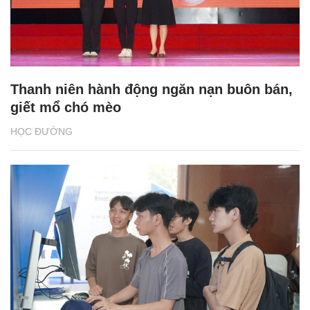
Thanh niên hành động ngăn nạn buôn bán,
giết mổ chó mèo
HỌC ĐƯỜNG