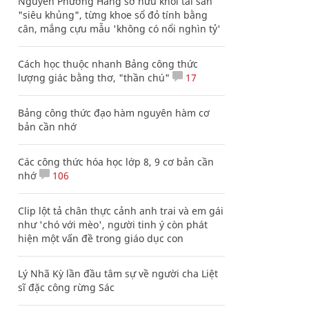
Nguyễn Phương Hằng sở hữu khối tài sản
"siêu khủng", từng khoe sổ đỏ tính bằng
cân, mắng cựu mẫu 'không có nổi nghìn tỷ'
Cách học thuộc nhanh Bảng công thức
lượng giác bằng thơ, "thần chú"
17
Bảng công thức đạo hàm nguyên hàm cơ
bản cần nhớ
Các công thức hóa học lớp 8, 9 cơ bản cần
nhớ
106
Clip lột tả chân thực cảnh anh trai và em gái
như 'chó với mèo', người tinh ý còn phát
hiện một vấn đề trong giáo dục con
Lý Nhã Kỳ lần đầu tâm sự về người cha Liệt
sĩ đặc công rừng Sác