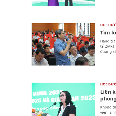
HỌC ĐƯ
Tìm lờ
Hàng tră
tế ISART
đường sắ
HỌC ĐƯ
Liên 
phòng
Không dừ
viên, si