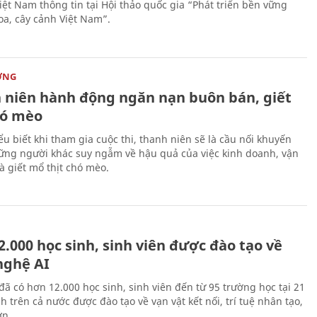
iệt Nam thông tin tại Hội thảo quốc gia “Phát triển bền vững
a, cây cảnh Việt Nam”.
ỜNG
 niên hành động ngăn nạn buôn bán, giết
ó mèo
ểu biết khi tham gia cuộc thi, thanh niên sẽ là cầu nối khuyến
ững người khác suy ngẫm về hậu quả của việc kinh doanh, vận
à giết mổ thịt chó mèo.
.000 học sinh, sinh viên được đào tạo về
nghệ AI
đã có hơn 12.000 học sinh, sinh viên đến từ 95 trường học tại 21
h trên cả nước được đào tạo về vạn vật kết nối, trí tuệ nhân tạo,
lớn…