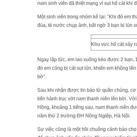
nam sinh viên đã thiệt mạng vì sụt hố cát khi
Một sinh viên trong nhóm kể lại: "Khi đó em 
đùa, té nước chụp ảnh, bất ngờ 3 bạn bị lún 
Khu vực hố cát xảy r
Ngay lập tức, em lao xuống kéo được 2 bạn, 1
đó em cũng bị cát sụt lún, khiến em không lê
bờ".
Sau khi nhận được tin báo từ quần chúng, cơ
tiến hành trục vớt nam thanh niên lên bời. V
Hồng, khoảng 1 tiếng sau, nam thanh niên đượ
năm thứ 2 trường ĐH Nông Ngiệp, Hà Nội.
Sự việc cũng là một hồi chuông cảnh báo cho