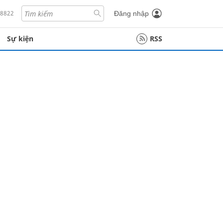
18822
Đăng nhập
Sự kiện
RSS