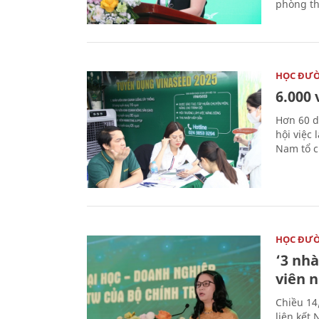
phòng th
HỌC ĐƯ
6.000 
Hơn 60 d
hội việc
Nam tổ c
HỌC ĐƯ
‘3 nhà
viên 
Chiều 14
liên kết