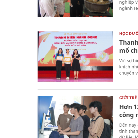
nghiệp V
ngành Ho
HỌC ĐƯ
Thanh
mổ ch
Với sự hi
khích nh
chuyển v
GIỚI TRẺ
Hơn 12
công 
Đến nay 
tỉnh thàn
dữ liệu 