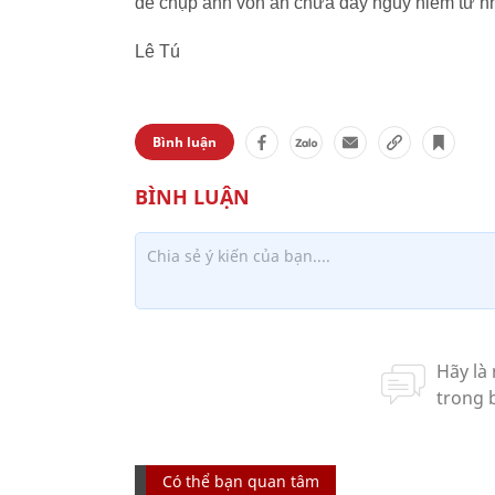
để chụp ảnh vốn ẩn chứa đầy nguy hiểm từ nh
Lê Tú
Bình luận
Có thể bạn quan tâm