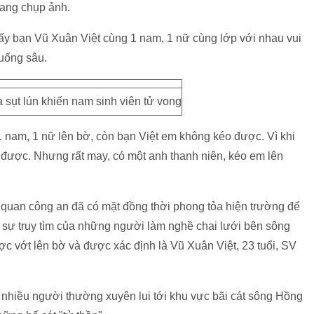
 đang chụp ảnh.
thấy bạn Vũ Xuân Việt cùng 1 nam, 1 nữ cùng lớp với nhau vui
xuống sâu.
a sụt lún khiến nam sinh viên tử vong
 nam, 1 nữ lên bờ, còn bạn Việt em không kéo được. Vì khi
n được. Nhưng rất may, có một anh thanh niên, kéo em lên
 quan công an đã có mặt đồng thời phong tỏa hiện trường để
ới sự truy tìm của những người làm nghề chai lưới bên sông
c vớt lên bờ và được xác định là Vũ Xuân Việt, 23 tuổi, SV
 nhiều người thường xuyên lui tới khu vực bãi cát sông Hồng