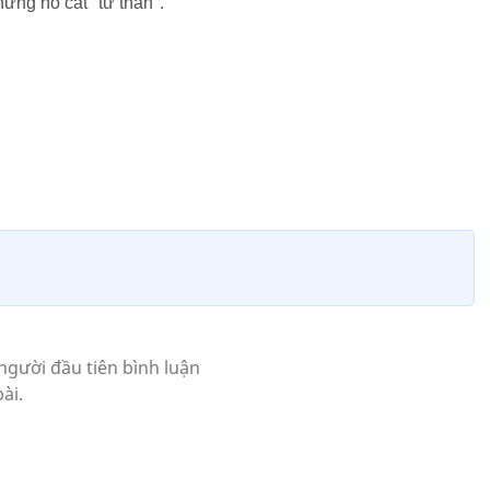
ững hố cát "tử thần".