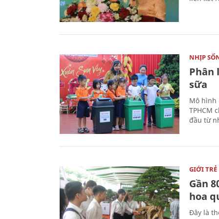
NHỊP SỐ
Phân 
sữa
Mô hình 
TPHCM ch
đầu từ n
GIỚI TRẺ
Gần 8
hoa q
Đây là t