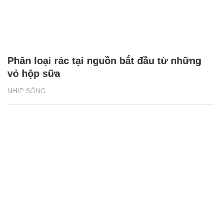
Phân loại rác tại nguồn bắt đầu từ những
vỏ hộp sữa
NHỊP SỐNG