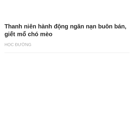
Thanh niên hành động ngăn nạn buôn bán,
giết mổ chó mèo
HỌC ĐƯỜNG