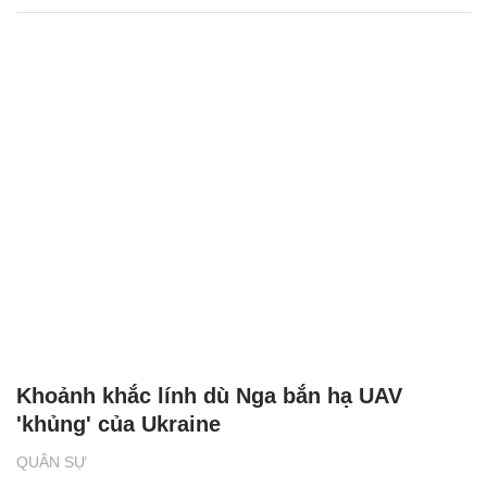
Khoảnh khắc lính dù Nga bắn hạ UAV
'khủng' của Ukraine
QUÂN SỰ