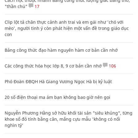
Cách học thuộc nhanh Bảng công thức lượng giác bằng thơ,
"thần chú"
17
Clip lột tả chân thực cảnh anh trai và em gái như 'chó với
mèo', người tinh ý còn phát hiện một vấn đề trong giáo dục
con
Bảng công thức đạo hàm nguyên hàm cơ bản cần nhớ
Các công thức hóa học lớp 8, 9 cơ bản cần nhớ
106
Phó Đoàn ĐBQH Hà Giang Vương Ngọc Hà bị kỷ luật
20 số điện thoại ma ám bạn không bao giờ nên gọi
Nguyễn Phương Hằng sở hữu khối tài sản "siêu khủng", từng
khoe sổ đỏ tính bằng cân, mắng cựu mẫu 'không có nổi
nghìn tỷ'