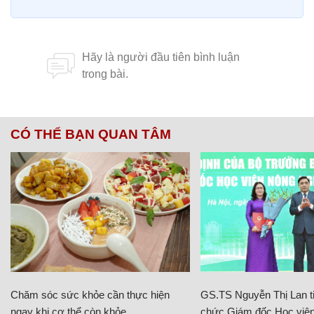
CÓ THỂ BẠN QUAN TÂM
Chăm sóc sức khỏe cần thực hiện
GS.TS Nguyễn Thị Lan ti
ngay khi cơ thể còn khỏe
chức Giám đốc Học viện