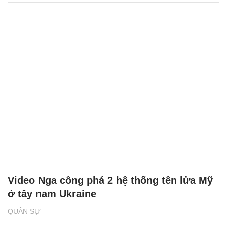
Video Nga công phá 2 hệ thống tên lửa Mỹ
ở tây nam Ukraine
QUÂN SỰ