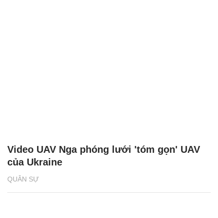
Video UAV Nga phóng lưới 'tóm gọn' UAV
của Ukraine
QUÂN SỰ