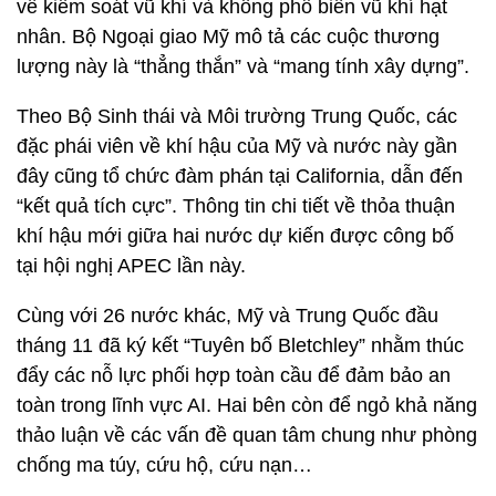
về kiểm soát vũ khí và không phổ biến vũ khí hạt
nhân. Bộ Ngoại giao Mỹ mô tả các cuộc thương
lượng này là “thẳng thắn” và “mang tính xây dựng”.
Theo Bộ Sinh thái và Môi trường Trung Quốc, các
đặc phái viên về khí hậu của Mỹ và nước này gần
đây cũng tổ chức đàm phán tại California, dẫn đến
“kết quả tích cực”. Thông tin chi tiết về thỏa thuận
khí hậu mới giữa hai nước dự kiến được công bố
tại hội nghị APEC lần này.
Cùng với 26 nước khác, Mỹ và Trung Quốc đầu
tháng 11 đã ký kết “Tuyên bố Bletchley” nhằm thúc
đẩy các nỗ lực phối hợp toàn cầu để đảm bảo an
toàn trong lĩnh vực AI. Hai bên còn để ngỏ khả năng
thảo luận về các vấn đề quan tâm chung như phòng
chống ma túy, cứu hộ, cứu nạn…