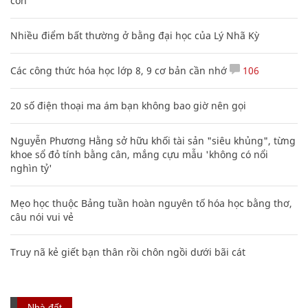
con
Nhiều điểm bất thường ở bằng đại học của Lý Nhã Kỳ
Các công thức hóa học lớp 8, 9 cơ bản cần nhớ
106
20 số điện thoại ma ám bạn không bao giờ nên gọi
Nguyễn Phương Hằng sở hữu khối tài sản "siêu khủng", từng
khoe sổ đỏ tính bằng cân, mắng cựu mẫu 'không có nổi
nghìn tỷ'
Mẹo học thuộc Bảng tuần hoàn nguyên tố hóa học bằng thơ,
câu nói vui vẻ
Truy nã kẻ giết bạn thân rồi chôn ngồi dưới bãi cát
Nhà đất