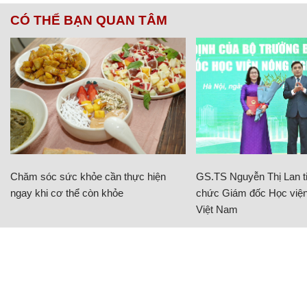
CÓ THỂ BẠN QUAN TÂM
Chăm sóc sức khỏe cần thực hiện
GS.TS Nguyễn Thị Lan ti
ngay khi cơ thể còn khỏe
chức Giám đốc Học viện
Việt Nam