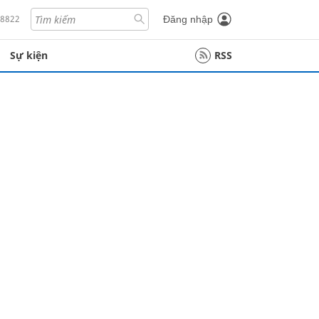
18822
Đăng nhập
Sự kiện
RSS