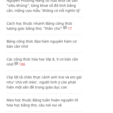
Nguyễn Phương Hằng sở hữu khối tài sản
"siêu khủng", từng khoe sổ đỏ tính bằng
cân, mắng cựu mẫu 'không có nổi nghìn tỷ'
Cách học thuộc nhanh Bảng công thức
lượng giác bằng thơ, "thần chú"
17
Bảng công thức đạo hàm nguyên hàm cơ
bản cần nhớ
Các công thức hóa học lớp 8, 9 cơ bản cần
nhớ
106
Clip lột tả chân thực cảnh anh trai và em gái
như 'chó với mèo', người tinh ý còn phát
hiện một vấn đề trong giáo dục con
Mẹo học thuộc Bảng tuần hoàn nguyên tố
hóa học bằng thơ, câu nói vui vẻ