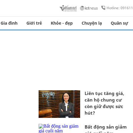
Hotline: 09161
Gia đình
Giới trẻ
Khỏe - đẹp
Chuyện lạ
Quân sự
Liên tục tăng giá,
căn hộ chung cư
còn giữ được sức
hút?
Bất động sản giảm