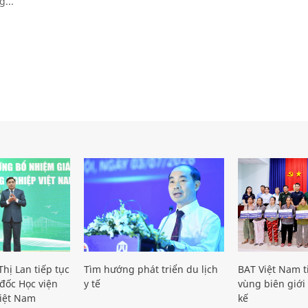
g...
hị Lan tiếp tục
Tìm hướng phát triển du lịch
BAT Việt Nam t
đốc Học viện
y tế
vùng biên giới 
iệt Nam
kế