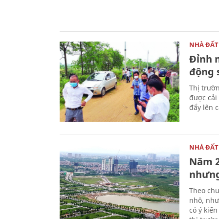
NHÀ ĐẤT
Đỉnh 
động 
Thị trườ
được cải 
đẩy lên c
NHÀ ĐẤT
Năm 2
nhưng
Theo chu
nhô, như
có ý kiến