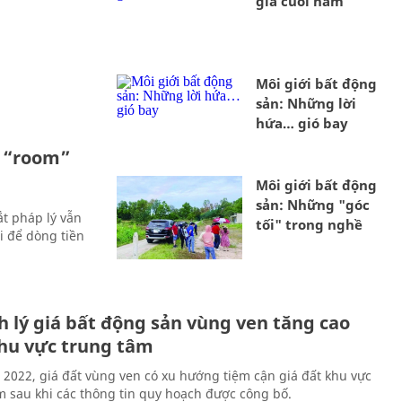
giá cuối năm
Môi giới bất động
sản: Những lời
hứa… gió bay
i “room”
Môi giới bất động
sản: Những "góc
ắt pháp lý vẫn
tối" trong nghề
i để dòng tiền
h lý giá bất động sản vùng ven tăng cao
hu vực trung tâm
2022, giá đất vùng ven có xu hướng tiệm cận giá đất khu vực
m sau khi các thông tin quy hoạch được công bố.