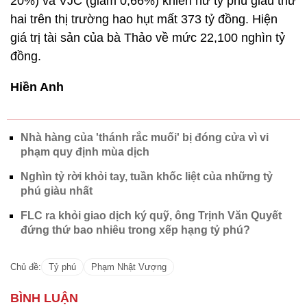
20%) và VJC (giảm 0,66%) khiến nữ tỷ phú giàu thứ
hai trên thị trường hao hụt mất 373 tỷ đồng. Hiện
giá trị tài sản của bà Thảo về mức 22,100 nghìn tỷ
đồng.
Hiền Anh
Nhà hàng của 'thánh rắc muối' bị đóng cửa vì vi
phạm quy định mùa dịch
Nghìn tỷ rời khỏi tay, tuần khốc liệt của những tỷ
phú giàu nhất
FLC ra khỏi giao dịch ký quỹ, ông Trịnh Văn Quyết
đứng thứ bao nhiêu trong xếp hạng tỷ phú?
Chủ đề:
Tỷ phú
Phạm Nhật Vượng