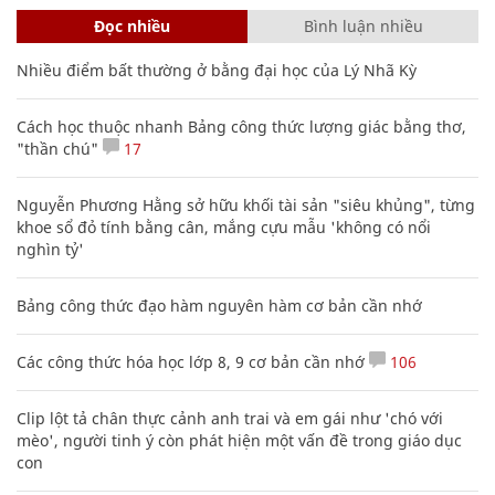
Đọc nhiều
Bình luận nhiều
Nhiều điểm bất thường ở bằng đại học của Lý Nhã Kỳ
Cách học thuộc nhanh Bảng công thức lượng giác bằng thơ,
"thần chú"
17
Nguyễn Phương Hằng sở hữu khối tài sản "siêu khủng", từng
khoe sổ đỏ tính bằng cân, mắng cựu mẫu 'không có nổi
nghìn tỷ'
Bảng công thức đạo hàm nguyên hàm cơ bản cần nhớ
Các công thức hóa học lớp 8, 9 cơ bản cần nhớ
106
Clip lột tả chân thực cảnh anh trai và em gái như 'chó với
mèo', người tinh ý còn phát hiện một vấn đề trong giáo dục
con