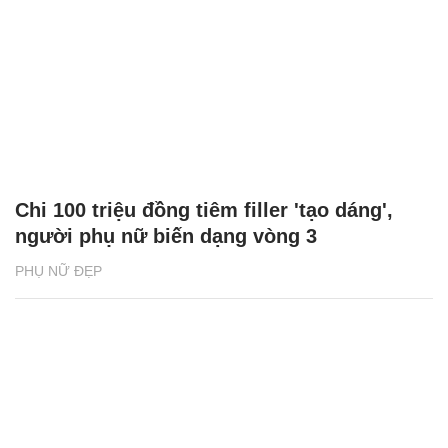
Chi 100 triệu đồng tiêm filler 'tạo dáng',
người phụ nữ biến dạng vòng 3
PHỤ NỮ ĐẸP