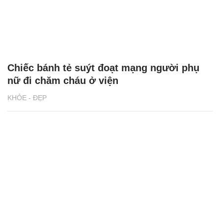
Chiếc bánh tẻ suýt đoạt mạng người phụ
nữ đi chăm cháu ở viện
KHỎE - ĐẸP