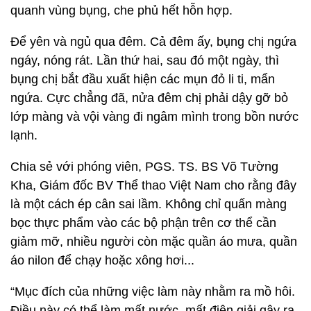
quanh vùng bụng, che phủ hết hỗn hợp.
Để yên và ngủ qua đêm. Cả đêm ấy, bụng chị ngứa
ngáy, nóng rát. Lần thứ hai, sau đó một ngày, thì
bụng chị bắt đầu xuất hiện các mụn đỏ li ti, mẩn
ngứa. Cực chẳng đã, nửa đêm chị phải dậy gỡ bỏ
lớp màng và vội vàng đi ngâm mình trong bồn nước
lạnh.
Chia sẻ với phóng viên, PGS. TS. BS Võ Tường
Kha, Giám đốc BV Thể thao Việt Nam cho rằng đây
là một cách ép cân sai lầm. Không chỉ quấn màng
bọc thực phẩm vào các bộ phận trên cơ thể cần
giảm mỡ, nhiều người còn mặc quần áo mưa, quần
áo nilon để chạy hoặc xông hơi...
“Mục đích của những việc làm này nhằm ra mồ hôi.
Điều này có thể làm mất nước, mất điện giải gây ra