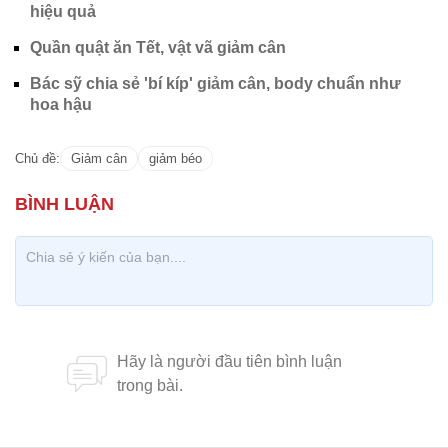
hiệu quả
Quần quật ăn Tết, vật vã giảm cân
Bác sỹ chia sẻ 'bí kíp' giảm cân, body chuẩn như
hoa hậu
Chủ đề:
Giảm cân
giảm béo