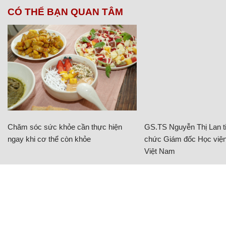
CÓ THỂ BẠN QUAN TÂM
Chăm sóc sức khỏe cần thực hiện
GS.TS Nguyễn Thị Lan ti
ngay khi cơ thể còn khỏe
chức Giám đốc Học viện
Việt Nam