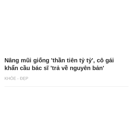
Nâng mũi giống 'thần tiên tỷ tỷ', cô gái
khẩn cầu bác sĩ 'trả về nguyên bản'
KHỎE - ĐẸP