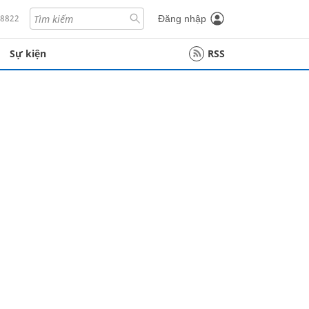
18822
Đăng nhập
Sự kiện
RSS