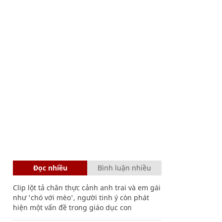
Đọc nhiều
Bình luận nhiều
Clip lột tả chân thực cảnh anh trai và em gái
như 'chó với mèo', người tinh ý còn phát
hiện một vấn đề trong giáo dục con