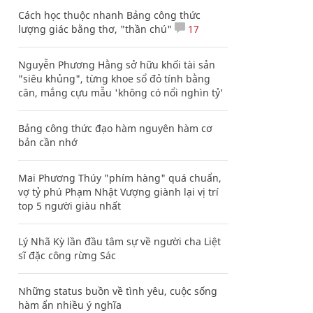
Cách học thuộc nhanh Bảng công thức
lượng giác bằng thơ, "thần chú"
17
Nguyễn Phương Hằng sở hữu khối tài sản
"siêu khủng", từng khoe sổ đỏ tính bằng
cân, mắng cựu mẫu 'không có nổi nghìn tỷ'
Bảng công thức đạo hàm nguyên hàm cơ
bản cần nhớ
Mai Phương Thúy "phím hàng" quá chuẩn,
vợ tỷ phú Phạm Nhật Vượng giành lại vị trí
top 5 người giàu nhất
Lý Nhã Kỳ lần đầu tâm sự về người cha Liệt
sĩ đặc công rừng Sác
Những status buồn về tình yêu, cuộc sống
hàm ẩn nhiều ý nghĩa