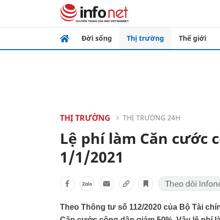
Đời sống
Thị trường
Thế giới
THỊ TRƯỜNG
THỊ TRƯỜNG 24H
Lệ phí làm Căn cước 
1/1/2021
Theo Thông tư số 112/2020 của Bộ Tài chính
Căn cước công dân giảm 50%. Vậy lệ phí l