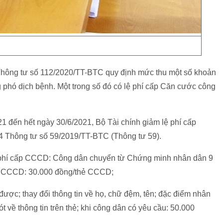
Thông tư số 112/2020/TT-BTC quy định mức thu một số khoản
g phó dịch bệnh. Một trong số đó có lệ phí cấp Căn cước công
21 đến hết ngày 30/6/2021, Bộ Tài chính giảm lệ phí cấp
4 Thông tư số 59/2019/TT-BTC (Thông tư 59).
ệ phí cấp CCCD: Công dân chuyển từ Chứng minh nhân dân 9
ẻ CCCD: 30.000 đồng/thẻ CCCD;
ược; thay đổi thông tin về họ, chữ đệm, tên; đặc điểm nhân
sót về thông tin trên thẻ; khi công dân có yêu cầu: 50.000