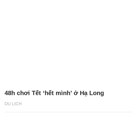
48h chơi Tết ‘hết mình’ ở Hạ Long
DU LỊCH