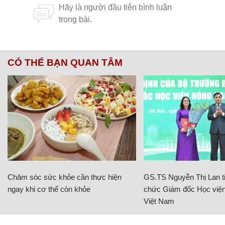
CÓ THỂ BẠN QUAN TÂM
Chăm sóc sức khỏe cần thực hiện
GS.TS Nguyễn Thị Lan ti
ngay khi cơ thể còn khỏe
chức Giám đốc Học viện
Việt Nam