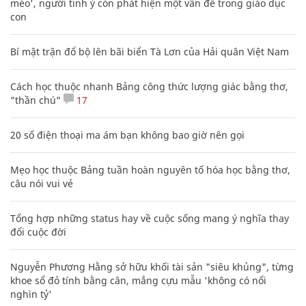
mèo', người tinh ý còn phát hiện một vấn đề trong giáo dục
con
Bí mật trận đổ bộ lên bãi biển Tà Lơn của Hải quân Việt Nam
Cách học thuộc nhanh Bảng công thức lượng giác bằng thơ,
"thần chú"
17
20 số điện thoại ma ám bạn không bao giờ nên gọi
Mẹo học thuộc Bảng tuần hoàn nguyên tố hóa học bằng thơ,
câu nói vui vẻ
Tổng hợp những status hay về cuộc sống mang ý nghĩa thay
đổi cuộc đời
Nguyễn Phương Hằng sở hữu khối tài sản "siêu khủng", từng
khoe sổ đỏ tính bằng cân, mắng cựu mẫu 'không có nổi
nghìn tỷ'