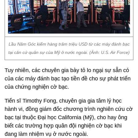
Lầu Năm Góc kiếm hàng trăm triệu USD từ các máy đánh bạc
tại căn cứ quân sự của Mỹ ở nước ngoài. (Ảnh: U.S. Air Force)
Tuy nhiên, các chuyên gia bày tỏ lo ngại sự sẵn có
của các máy đánh bạc tạo tiền đề cho sự phát triển
của chứng nghiện cờ bạc.
Tiến sĩ Timothy Fong, chuyên gia gia tâm lý học
hành vi, đồng giám đốc chương trình nghiên cứu cờ
bạc tại thuộc Đại học California (Mỹ), cho hay ông
biết các trường hợp quân đội nghiện cờ bạc khi
đang làm nhiệm vụ ở nước ngoài.