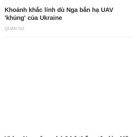
Khoảnh khắc lính dù Nga bắn hạ UAV
'khủng' của Ukraine
QUÂN SỰ