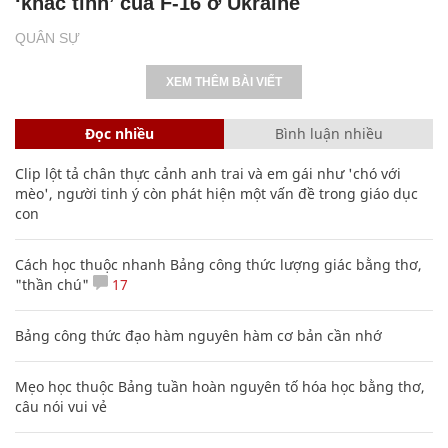
‘khắc tinh’ của F-16 ở Ukraine
QUÂN SỰ
XEM THÊM BÀI VIẾT
Đọc nhiều
Bình luận nhiều
Clip lột tả chân thực cảnh anh trai và em gái như 'chó với
mèo', người tinh ý còn phát hiện một vấn đề trong giáo dục
con
Cách học thuộc nhanh Bảng công thức lượng giác bằng thơ,
"thần chú"
17
Bảng công thức đạo hàm nguyên hàm cơ bản cần nhớ
Mẹo học thuộc Bảng tuần hoàn nguyên tố hóa học bằng thơ,
câu nói vui vẻ