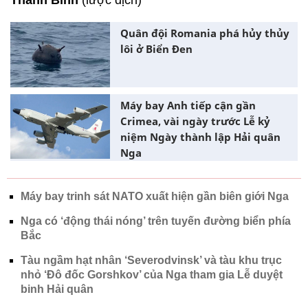
Thanh Bình
(lược dịch)
Quân đội Romania phá hủy thủy
lôi ở Biển Đen
Máy bay Anh tiếp cận gần
Crimea, vài ngày trước Lễ kỷ
niệm Ngày thành lập Hải quân
Nga
Máy bay trinh sát NATO xuất hiện gần biên giới Nga
Nga có ‘động thái nóng’ trên tuyến đường biển phía
Bắc
Tàu ngầm hạt nhân ‘Severodvinsk’ và tàu khu trục
nhỏ ‘Đô đốc Gorshkov’ của Nga tham gia Lễ duyệt
binh Hải quân