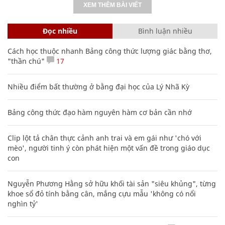
XEM THÊM BÀI VIẾT
Đọc nhiều
Bình luận nhiều
Cách học thuộc nhanh Bảng công thức lượng giác bằng thơ,
"thần chú"
17
Nhiều điểm bất thường ở bằng đại học của Lý Nhã Kỳ
Bảng công thức đạo hàm nguyên hàm cơ bản cần nhớ
Clip lột tả chân thực cảnh anh trai và em gái như 'chó với
mèo', người tinh ý còn phát hiện một vấn đề trong giáo dục
con
Nguyễn Phương Hằng sở hữu khối tài sản "siêu khủng", từng
khoe sổ đỏ tính bằng cân, mắng cựu mẫu 'không có nổi
nghìn tỷ'