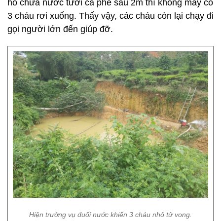
hố chứa nước tưới cà phê sâu 2m thì không may có
3 cháu rơi xuống. Thấy vậy, các cháu còn lại chạy đi
gọi người lớn đến giúp đỡ.
Hiện trường vụ đuối nước khiến 3 cháu nhỏ tử vong.