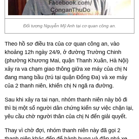
Đối tượng Nguyễn Mỹ Anh tại cơ quan công an.
Theo hồ sơ điều tra của cơ quan công an, vào
khoảng 12h ngày 24/9, ở đường Trường Chinh
(phường Khương Mai, quận Thanh Xuân, Hà Nội)
xảy ra va chạm giao thông giữa xe máy của chị N
đang mang bầu (trú tại quận Đống Đa) và xe máy
của 2 thanh niên, khiến chị N ngã ra đường.
Sau khi xảy ra tai nạn, nhóm thanh niên này bỏ đi
thì bị một số người dân chứng kiến sự việc chặn lại,
yêu cầu chờ người thân của chị N đến giải quyết.
Thay vì chờ đợi, nhóm thanh niên này đã gọi 2
thanh niên khác đến để hành hung và đập phá xe