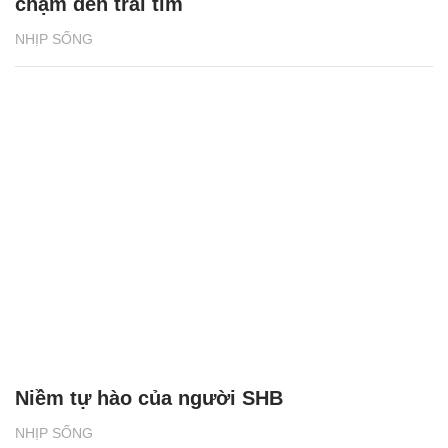
chạm đến trái tim
NHỊP SỐNG
Niềm tự hào của người SHB
NHỊP SỐNG