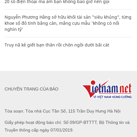
20 số điện thoại ma ám bạn không bao giờ nên gọi
Nguyễn Phương Hằng sở hữu khối tài sản "siêu khủng", từng
khoe sổ đỏ tính bằng cân, mắng cựu mẫu 'không có nổi
nghìn tỷ'
Truy nã kẻ giết bạn thân rồi chôn ngồi dưới bãi cát
CHUYÊN TRANG CỦA BÁO
Tòa soạn: Tòa nhà Cục Tần Số, 115 Trần Duy Hưng Hà Nội
Giấy phép hoạt động báo chí: Số 09/GP-BTTTT, Bộ Thông tin và
Truyền thông cấp ngày 07/01/2019.