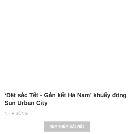
‘Dệt sắc Tết - Gắn kết Hà Nam’ khuấy động
Sun Urban City
NHỊP SỐNG
XEM THÊM BÀI VIẾT