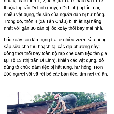
nhà tại các thôn 1, 2, 4, 6 (xã Tân Châu) và tổ 13
thuộc thị trấn Di Linh (huyện Di Linh) bị tốc mái,
nhiều vật dụng, tài sản của người dân bị hư hỏng.
Trong đó, thôn 4 (xã Tân Châu) bị thiệt hại nặng
nhất với gần 30 căn bị lốc xoáy thổi bay mái nhà.
Lốc xoáy còn làm rụng trái ở nhiều vườn sầu riêng
sắp sửa cho thu hoạch tại các địa phương này;
đồng thời thổi bay toàn bộ rạp che đám tiệc tân gia
tại Tổ 13 (thị trấn Di Linh), khiến các vật dụng, đồ
dùng tổ chức đám tiệc bị hất tung, hư hỏng. Hơn
200 người vội vã rời bỏ các bàn tiệc, tìm nơi trú ẩn.