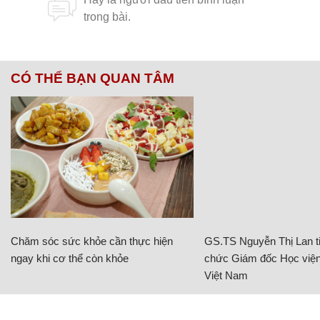
CÓ THỂ BẠN QUAN TÂM
Chăm sóc sức khỏe cần thực hiện
GS.TS Nguyễn Thị Lan ti
ngay khi cơ thể còn khỏe
chức Giám đốc Học viện
Việt Nam