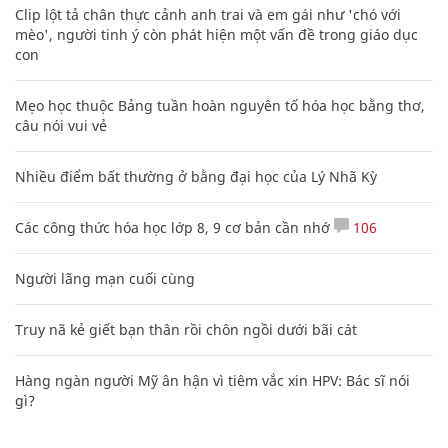
Clip lột tả chân thực cảnh anh trai và em gái như 'chó với
mèo', người tinh ý còn phát hiện một vấn đề trong giáo dục
con
Mẹo học thuộc Bảng tuần hoàn nguyên tố hóa học bằng thơ,
câu nói vui vẻ
Nhiều điểm bất thường ở bằng đại học của Lý Nhã Kỳ
Các công thức hóa học lớp 8, 9 cơ bản cần nhớ
106
Người lãng mạn cuối cùng
Truy nã kẻ giết bạn thân rồi chôn ngồi dưới bãi cát
Hàng ngàn người Mỹ ân hận vì tiêm vắc xin HPV: Bác sĩ nói
gì?