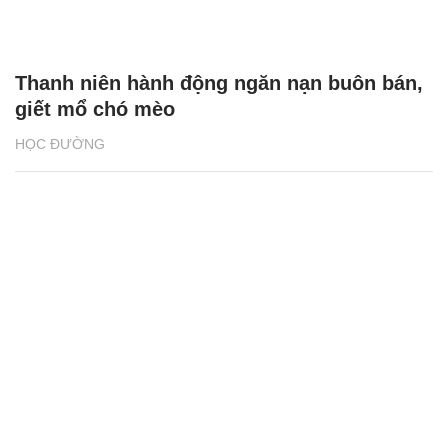
Thanh niên hành động ngăn nạn buôn bán,
giết mổ chó mèo
HỌC ĐƯỜNG