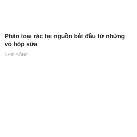
Phân loại rác tại nguồn bắt đầu từ những
vỏ hộp sữa
NHỊP SỐNG