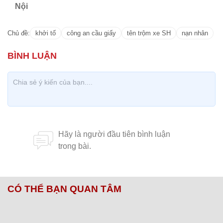
Nội
Chủ đề:
khởi tố
công an cầu giấy
tên trộm xe SH
nạn nhân
CÓ THỂ BẠN QUAN TÂM