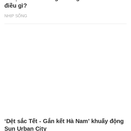
điều gì?
NHỊP SỐNG
‘Dệt sắc Tết - Gắn kết Hà Nam’ khuấy động
Sun Urban City