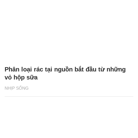
Phân loại rác tại nguồn bắt đầu từ những
vỏ hộp sữa
NHỊP SỐNG