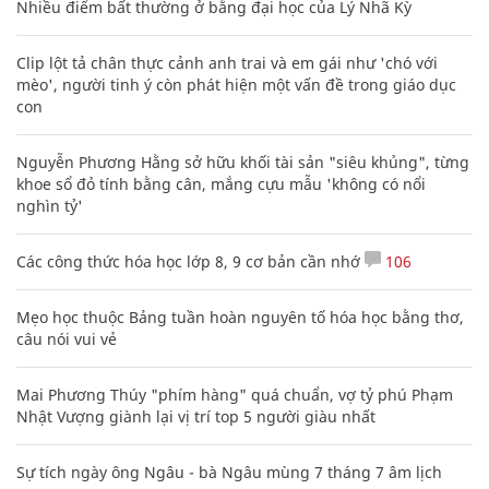
Nhiều điểm bất thường ở bằng đại học của Lý Nhã Kỳ
Clip lột tả chân thực cảnh anh trai và em gái như 'chó với
mèo', người tinh ý còn phát hiện một vấn đề trong giáo dục
con
Nguyễn Phương Hằng sở hữu khối tài sản "siêu khủng", từng
khoe sổ đỏ tính bằng cân, mắng cựu mẫu 'không có nổi
nghìn tỷ'
Các công thức hóa học lớp 8, 9 cơ bản cần nhớ
106
Mẹo học thuộc Bảng tuần hoàn nguyên tố hóa học bằng thơ,
câu nói vui vẻ
Mai Phương Thúy "phím hàng" quá chuẩn, vợ tỷ phú Phạm
Nhật Vượng giành lại vị trí top 5 người giàu nhất
Sự tích ngày ông Ngâu - bà Ngâu mùng 7 tháng 7 âm lịch