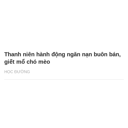
Thanh niên hành động ngăn nạn buôn bán,
giết mổ chó mèo
HỌC ĐƯỜNG