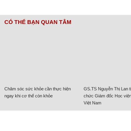
CÓ THỂ BẠN QUAN TÂM
Chăm sóc sức khỏe cần thực hiện
GS.TS Nguyễn Thị Lan ti
ngay khi cơ thể còn khỏe
chức Giám đốc Học viện
Việt Nam