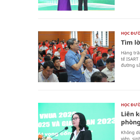
HỌC ĐƯ
Tìm lờ
Hàng tră
tế ISART
đường sắ
HỌC ĐƯ
Liên 
phòng
Không dừ
viên, si