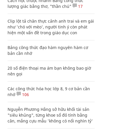
Cách học thuộc nhanh Bảng công thức
lượng giác bằng thơ, "thần chú"
17
Clip lột tả chân thực cảnh anh trai và em gái
như 'chó với mèo', người tinh ý còn phát
hiện một vấn đề trong giáo dục con
Bảng công thức đạo hàm nguyên hàm cơ
bản cần nhớ
20 số điện thoại ma ám bạn không bao giờ
nên gọi
Các công thức hóa học lớp 8, 9 cơ bản cần
nhớ
106
Nguyễn Phương Hằng sở hữu khối tài sản
"siêu khủng", từng khoe sổ đỏ tính bằng
cân, mắng cựu mẫu 'không có nổi nghìn tỷ'