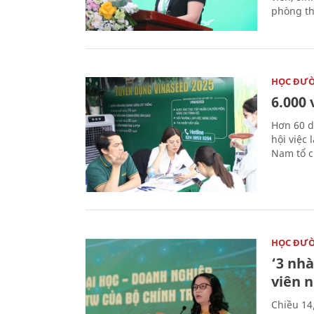
phòng th
HỌC ĐƯ
6.000 
Hơn 60 d
hội việc
Nam tổ c
HỌC ĐƯ
‘3 nhà
viên 
Chiều 14