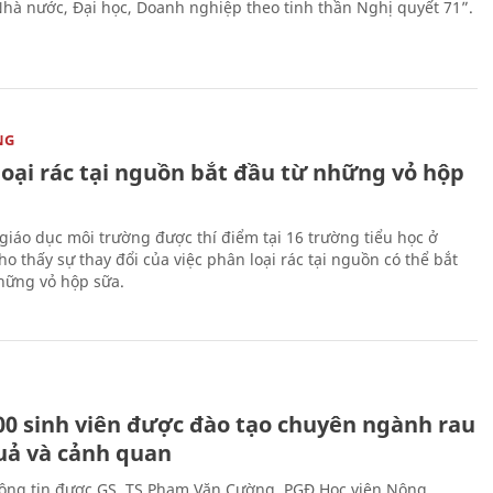
 Nhà nước, Đại học, Doanh nghiệp theo tinh thần Nghị quyết 71”.
NG
loại rác tại nguồn bắt đầu từ những vỏ hộp
giáo dục môi trường được thí điểm tại 16 trường tiểu học ở
o thấy sự thay đổi của việc phân loại rác tại nguồn có thể bắt
hững vỏ hộp sữa.
00 sinh viên được đào tạo chuyên ngành rau
uả và cảnh quan
hông tin được GS. TS Phạm Văn Cường, PGĐ Học viện Nông