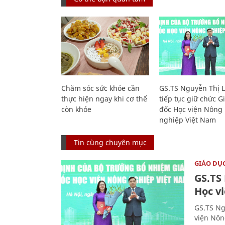
Chăm sóc sức khỏe cần
GS.TS Nguyễn Thị 
thực hiện ngay khi cơ thể
tiếp tục giữ chức 
còn khỏe
đốc Học viện Nông
nghiệp Việt Nam
Tin cùng chuyên mục
GIÁO DỤ
GS.TS
Học v
GS.TS Ng
viện Nôn