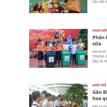
liên kết
NHỊP SỐ
Phân 
sữa
Mô hình 
TPHCM ch
đầu từ n
GIỚI TRẺ
Gần 8
hoa q
Đây là t