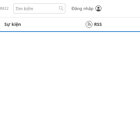
18822
Đăng nhập
Sự kiện
RSS