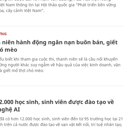
iệt Nam thông tin tại Hội thảo quốc gia “Phát triển bền vững
a, cây cảnh Việt Nam”.
ỜNG
 niên hành động ngăn nạn buôn bán, giết
ó mèo
ểu biết khi tham gia cuộc thi, thanh niên sẽ là cầu nối khuyến
ững người khác suy ngẫm về hậu quả của việc kinh doanh, vận
à giết mổ thịt chó mèo.
.000 học sinh, sinh viên được đào tạo về
nghệ AI
đã có hơn 12.000 học sinh, sinh viên đến từ 95 trường học tại 21
h trên cả nước được đào tạo về vạn vật kết nối, trí tuệ nhân tạo,