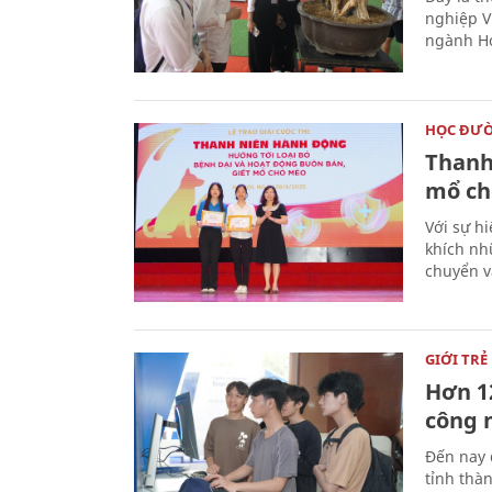
nghiệp V
ngành Ho
HỌC ĐƯ
Thanh
mổ ch
Với sự hi
khích nh
chuyển v
GIỚI TRẺ
Hơn 12
công 
Đến nay 
tỉnh thàn