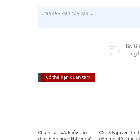
Có thể bạn quan tâm
Chăm sóc sức khỏe cần
GS.TS Nguyễn Thị 
thực hiện ngay khi cơ thể
tiếp tục giữ chức 