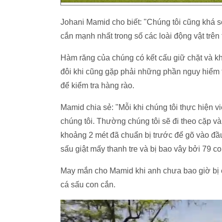
Johani Mamid cho biết: "Chúng tôi cũng khá sợ
cắn mạnh nhất trong số các loài động vật trên 
Hàm răng của chúng có kết cấu giữ chặt và k
đôi khi cũng gặp phải những phần nguy hiểm t
để kiểm tra hàng rào.
Mamid chia sẻ: "Mỗi khi chúng tôi thực hiện v
chúng tôi. Thường chúng tôi sẽ đi theo cặp và
khoảng 2 mét đã chuẩn bị trước để gõ vào đầ
sấu giật mấy thanh tre và bị bao vây bởi 79 c
May mắn cho Mamid khi anh chưa bao giờ bị c
cá sấu con cắn.