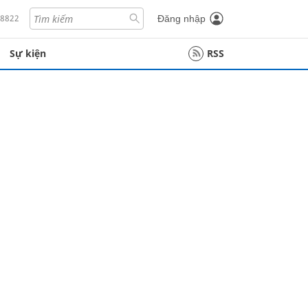
18822
Đăng nhập
Sự kiện
RSS