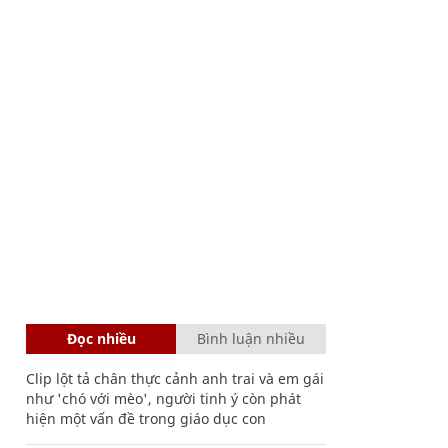
Đọc nhiều
Bình luận nhiều
Clip lột tả chân thực cảnh anh trai và em gái
như 'chó với mèo', người tinh ý còn phát
hiện một vấn đề trong giáo dục con