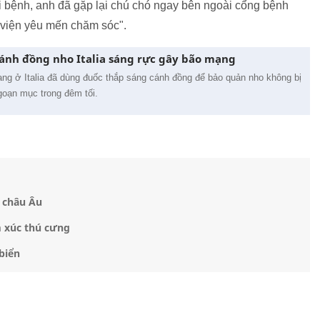
i bệnh, anh đã gặp lại chú chó ngay bên ngoài cổng bệnh
 viện yêu mến chăm sóc".
cánh đồng nho Italia sáng rực gây bão mạng
ng ở Italia đã dùng đuốc thắp sáng cánh đồng để bảo quản nho không bị
goạn mục trong đêm tối.
i châu Âu
m xúc thú cưng
biển