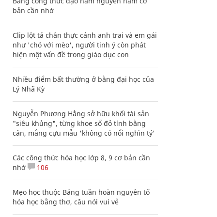
Bảng công thức đạo hàm nguyên hàm cơ
bản cần nhớ
Clip lột tả chân thực cảnh anh trai và em gái
như 'chó với mèo', người tinh ý còn phát
hiện một vấn đề trong giáo dục con
Nhiều điểm bất thường ở bằng đại học của
Lý Nhã Kỳ
Nguyễn Phương Hằng sở hữu khối tài sản
"siêu khủng", từng khoe sổ đỏ tính bằng
cân, mắng cựu mẫu 'không có nổi nghìn tỷ'
Các công thức hóa học lớp 8, 9 cơ bản cần
nhớ
106
Mẹo học thuộc Bảng tuần hoàn nguyên tố
hóa học bằng thơ, câu nói vui vẻ