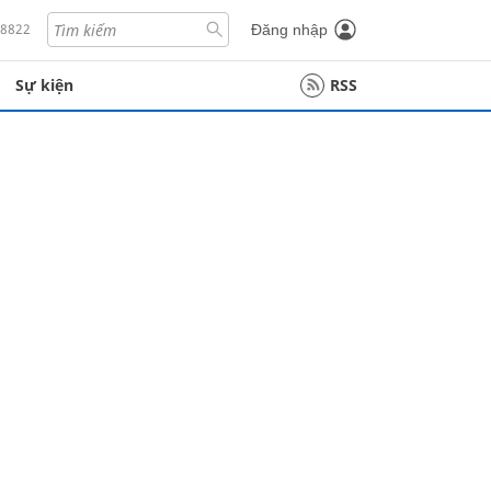
18822
Đăng nhập
Sự kiện
RSS