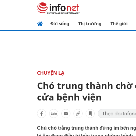
Đời sống
Thị trường
Thế giới
CHUYỆN LẠ
Chó trung thành chờ 
cửa bệnh viện
Chú chó trắng trung thành đứng im bên ng
bị ốm đang điều trị bên trong phòng bệnh.