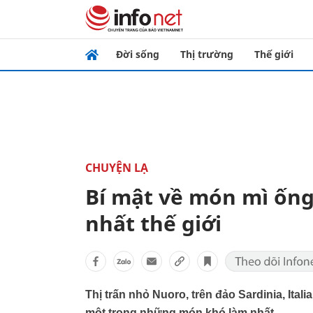
Đời sống
Thị trường
Thế giới
CHUYỆN LẠ
Bí mật về món mì ốn
nhất thế giới
Thị trấn nhỏ Nuoro, trên đảo Sardinia, Ital
một trong những món khó làm nhất.