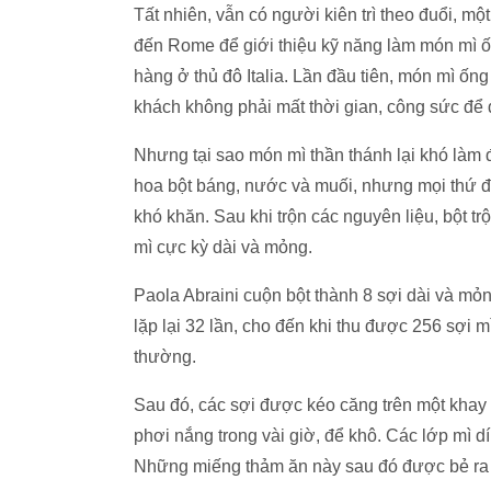
Tất nhiên, vẫn có người kiên trì theo đuổi, m
đến Rome để giới thiệu kỹ năng làm món mì ố
hàng ở thủ đô Italia. Lần đầu tiên, món mì ốn
khách không phải mất thời gian, công sức để
Nhưng tại sao món mì thần thánh lại khó làm
hoa bột báng, nước và muối, nhưng mọi thứ đ
khó khăn. Sau khi trộn các nguyên liệu, bột tr
mì cực kỳ dài và mỏng.
Paola Abraini cuộn bột thành 8 sợi dài và mỏn
lặp lại 32 lần, cho đến khi thu được 256 sợi
thường.
Sau đó, các sợi được kéo căng trên một khay 
phơi nắng trong vài giờ, để khô. Các lớp mì 
Những miếng thảm ăn này sau đó được bẻ ra 