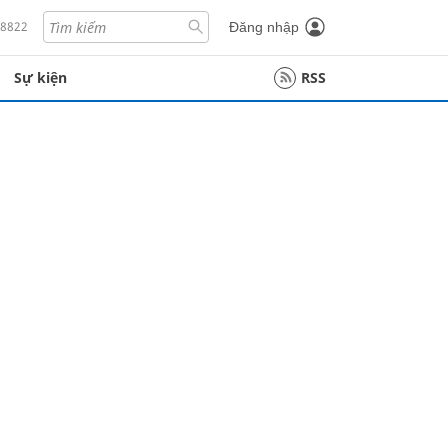
18822
Đăng nhập
Sự kiện
RSS