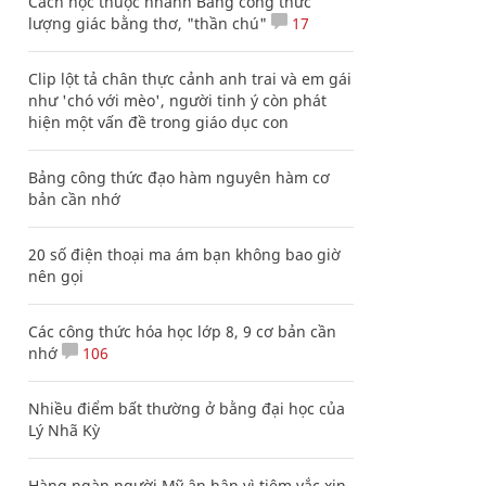
Cách học thuộc nhanh Bảng công thức
lượng giác bằng thơ, "thần chú"
17
Clip lột tả chân thực cảnh anh trai và em gái
như 'chó với mèo', người tinh ý còn phát
hiện một vấn đề trong giáo dục con
Bảng công thức đạo hàm nguyên hàm cơ
bản cần nhớ
20 số điện thoại ma ám bạn không bao giờ
nên gọi
Các công thức hóa học lớp 8, 9 cơ bản cần
nhớ
106
Nhiều điểm bất thường ở bằng đại học của
Lý Nhã Kỳ
Hàng ngàn người Mỹ ân hận vì tiêm vắc xin