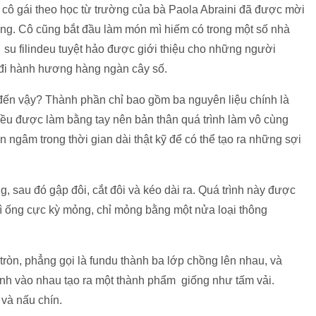
ột cô gái theo học từ trường của bà Paola Abraini đã được mời
ng. Cô cũng bắt đầu làm món mì hiếm có trong một số nhà
g su filindeu tuyệt hảo được giới thiệu cho những người
 đi hành hương hàng ngàn cây số.
 đến vậy? Thành phần chỉ bao gồm ba nguyên liệu chính là
ều được làm bằng tay nên bản thân quá trình làm vô cùng
ộn ngâm trong thời gian dài thật kỹ để có thể tạo ra những sợi
g, sau đó gập đôi, cắt đôi và kéo dài ra. Quá trình này được
 mì ống cực kỳ mỏng, chỉ mỏng bằng một nửa loại thông
tròn, phẳng gọi là fundu thành ba lớp chồng lên nhau, và
dính vào nhau tạo ra một thành phẩm giống như tấm vải.
và nấu chín.