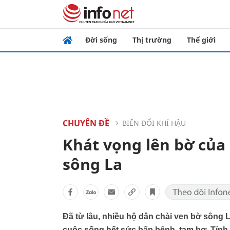
Đời sống
Thị trường
Thế giới
CHUYÊN ĐỀ
BIẾN ĐỔI KHÍ HẬU
Khát vọng lên bờ của
sông La
Đã từ lâu, nhiều hộ dân chài ven bờ sông L
cuộc sống hết sức bấp bênh, tạm bợ. Tỉnh 