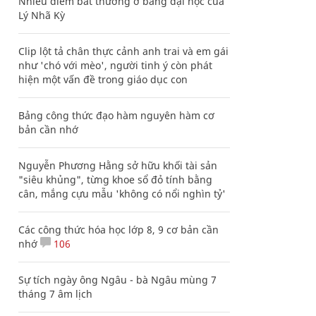
Nhiều điểm bất thường ở bằng đại học của
Lý Nhã Kỳ
Clip lột tả chân thực cảnh anh trai và em gái
như 'chó với mèo', người tinh ý còn phát
hiện một vấn đề trong giáo dục con
Bảng công thức đạo hàm nguyên hàm cơ
bản cần nhớ
Nguyễn Phương Hằng sở hữu khối tài sản
"siêu khủng", từng khoe sổ đỏ tính bằng
cân, mắng cựu mẫu 'không có nổi nghìn tỷ'
Các công thức hóa học lớp 8, 9 cơ bản cần
nhớ
106
Sự tích ngày ông Ngâu - bà Ngâu mùng 7
tháng 7 âm lịch