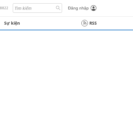
18822
Đăng nhập
Sự kiện
RSS