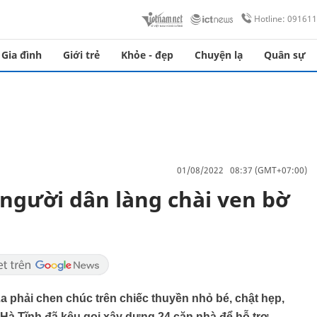
Hotline: 09161
Gia đình
Giới trẻ
Khỏe - đẹp
Chuyện lạ
Quân sự
01/08/2022 08:37 (GMT+07:00)
 người dân làng chài ven bờ
a phải chen chúc trên chiếc thuyền nhỏ bé, chật hẹp,
Hà Tĩnh đã kêu gọi xây dựng 24 căn nhà để hỗ trợ.