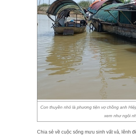
Con thuyền nhỏ là phương tiện vợ chồng anh Hiệ
xem như ngôi nh
Chia sẻ về cuộc sống mưu sinh vất vả, lênh đ