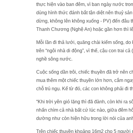
thực hiện vào ban đêm, vì ban ngày nước tro
dùng hình thức đánh bắt tận diệt nên thuỷ sả
dừng, không lên không xuống - PV) đến đâu thì
Thanh Chương (Nghệ An) hoặc gần hơn thì lê
Mỗi lần đi thả lưới, quăng chài kiếm sống, d
trên “ngôi nhà di động”, vì thế, cậu con trai c
nghề sông nước.
Cuộc sống dần trôi, chiếc thuyền đã trở nên c
mua thêm một chiếc thuyền lớn hơn, cắm ngay
chỗ trú ngụ. Kể từ đó, các con không phải đi 
“Khi trời yên gió lặng thì đã đành, còn khi ra 
nhấn chìm cả nhà bất cứ lúc nào, giữa đêm hô
dường như còn hiện hữu trong lời nói của an
Trên chiếc thuyền khoảng 16m2 cho 5 người n