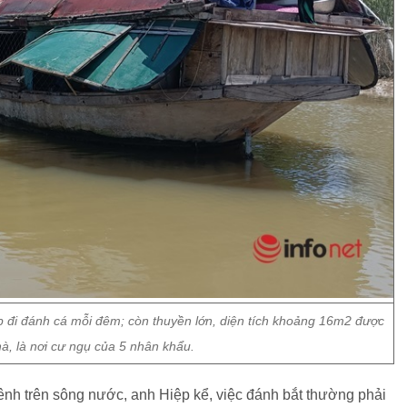
p đi đánh cá mỗi đêm; còn thuyền lớn, diện tích khoảng 16m2 được
à, là nơi cư ngụ của 5 nhân khẩu.
ênh trên sông nước, anh Hiệp kể, việc đánh bắt thường phải