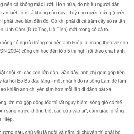
ng nên cá không mắc lưới. Hơn nữa, do nhiều người dân
n cạn kiệt, tôm cá không còn nữa. Tuỳ con nước đứng (nước
 phải theo làm đến đó. Có khi phải đi cả trăm cây số ra tận
n Linh Cảm (Đức Thọ, Hà Tĩnh) mới mong có cá to.
o không có người trông coi nên anh Hiệp lại mang theo vợ con
ả (SN 2004) cũng chỉ học đến lớp 5 thì nghỉ rồi theo cha hành
hật chội khi các con lớn dần. Gần đây, anh chị gom góp tiền
 tại hói Eo Bù đầu làng - một nhánh đổ ra sông Lam để làm
theo khiến anh chị yên tâm hơn mỗi lần đi đánh bắt xa.
sông lớn mà gặp dông lốc thì rất nguy hiểm, sóng gió có thể
m sông nước không biết cầu cứu vào ai”, cảm giác lo lắng
h Hiệp.
ương náu, chủ yếu là ngồi và nằm, di chuyển thì phải bò