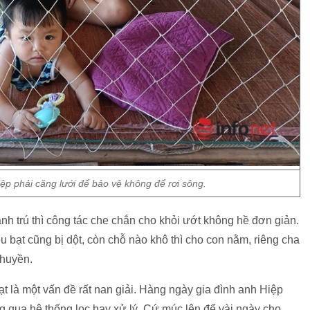
ệp phải căng lưới để bảo vệ không để rơi sông.
nh trú thì công tác che chắn cho khỏi ướt không hề đơn giản.
u bạt cũng bị dột, còn chỗ nào khô thì cho con nằm, riêng cha
thuyền.
t là một vấn đề rất nan giải. Hàng ngày gia đình anh Hiệp
qua hệ thống lọc hay xử lý. Cứ múc lên để vài ngày cho