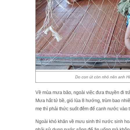
Do con út còn nhỏ nên anh Hi
Về mùa mưa bão, ngoài việc đưa thuyền đi trá
Mưa hắt tứ bề, gió lùa 8 hướng, trùm bao nhiê
mẹ thì phải thức suốt đêm để canh nước vào 
Ngoài khó khăn về mưu sinh thì nước sinh hoạ
phải sử dụng nước sông để ăn uống mà không 