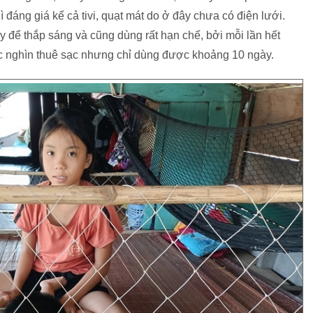
 đáng giá kể cả tivi, quạt mát do ở đây chưa có điện lưới.
y để thắp sáng và cũng dùng rất hạn chế, bởi mỗi lần hết
c nghìn thuê sạc nhưng chỉ dùng được khoảng 10 ngày.