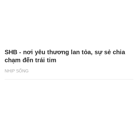
Niềm tự hào của người SHB
NHỊP SỐNG