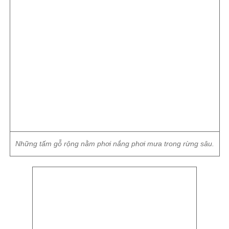
Những tấm gỗ rộng nằm phơi nắng phơi mưa trong rừng sâu.
Những phách gỗ nằm chờ chuyển ra khỏi rừng.