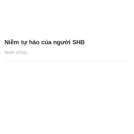
Du lịch Cát Bà tăng trưởng hai con số nhờ
điều gì?
NHỊP SỐNG