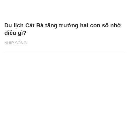
‘Dệt sắc Tết - Gắn kết Hà Nam’ khuấy động
Sun Urban City
NHỊP SỐNG
XEM THÊM BÀI VIẾT
Đọc nhiều
Bình luận nhiều