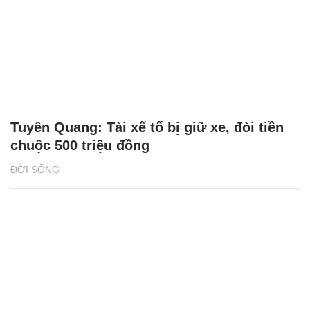
2 giải đấu Taekwondo kịch tính trong tuần
lễ thể thao của CJ K Festa 2025
NHỊP SỐNG