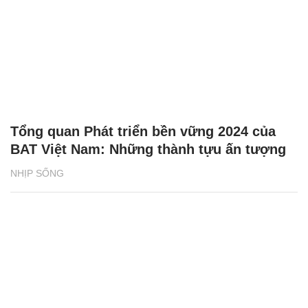
Tuyên Quang: Tài xế tố bị giữ xe, đòi tiền
chuộc 500 triệu đồng
ĐỜI SỐNG