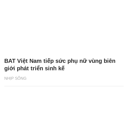
NHỊP SỐNG
Bia Tuborg bắt tay cùng rapper Jay Park
khuấy động mùa hè 2026