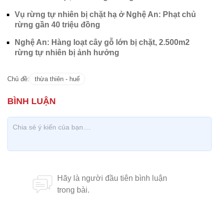
CÓ THỂ BẠN QUAN TÂM
Chăm sóc sức khỏe cần thực hiện
GS.TS Nguyễn Thị Lan ti