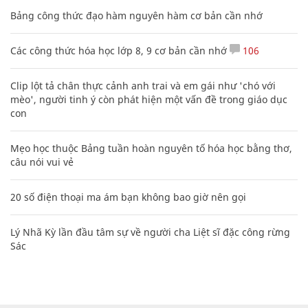
20 số điện thoại ma ám bạn không bao giờ nên gọi
Lý Nhã Kỳ lần đầu tâm sự về người cha Liệt sĩ đặc công rừng
Sác
CHUYÊN TRANG CỦA BÁO
Tòa soạn: Tòa nhà Cục Tần Số, 115 Trần Duy Hưng Hà Nội
Giấy phép hoạt động báo chí: Số 09/GP-BTTTT, Bộ Thông tin và
Truyền thông cấp ngày 07/01/2019.
0916118822
Hotline nội dung:
toasoan@infonet.vn
Email: