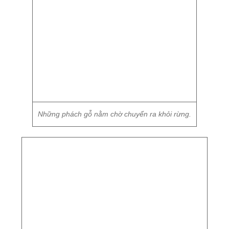
Những ngọn cây to bị bỏ lại trong rừng Tùng Ta Lăng.