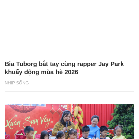
NHỊP SỐNG
Phân loại rác tại nguồn bắt đầu từ những
vỏ hộp sữa