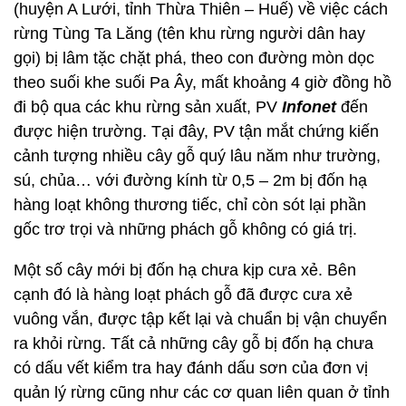
(huyện A Lưới, tỉnh Thừa Thiên – Huế) về việc cách
rừng Tùng Ta Lăng (tên khu rừng người dân hay
gọi) bị lâm tặc chặt phá, theo con đường mòn dọc
theo suối khe suối Pa Ây, mất khoảng 4 giờ đồng hồ
đi bộ qua các khu rừng sản xuất, PV
Infonet
đến
được hiện trường. Tại đây, PV tận mắt chứng kiến
cảnh tượng nhiều cây gỗ quý lâu năm như trường,
sú, chủa… với đường kính từ 0,5 – 2m bị đốn hạ
hàng loạt không thương tiếc, chỉ còn sót lại phần
gốc trơ trọi và những phách gỗ không có giá trị.
Một số cây mới bị đốn hạ chưa kịp cưa xẻ. Bên
cạnh đó là hàng loạt phách gỗ đã được cưa xẻ
vuông vắn, được tập kết lại và chuẩn bị vận chuyển
ra khỏi rừng. Tất cả những cây gỗ bị đốn hạ chưa
có dấu vết kiểm tra hay đánh dấu sơn của đơn vị
quản lý rừng cũng như các cơ quan liên quan ở tỉnh