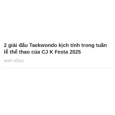
SHB - nơi yêu thương lan tỏa, sự sẻ chia
chạm đến trái tim
NHỊP SỐNG