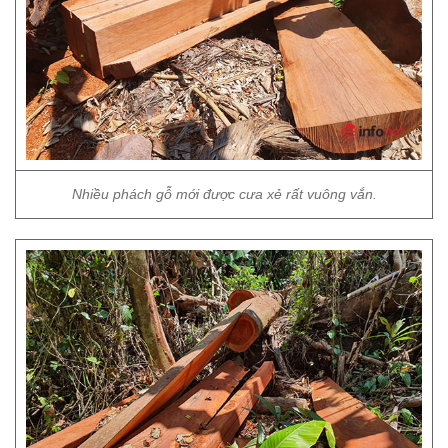
Nhiều phách gỗ mới được cưa xẻ rất vuông vắn.