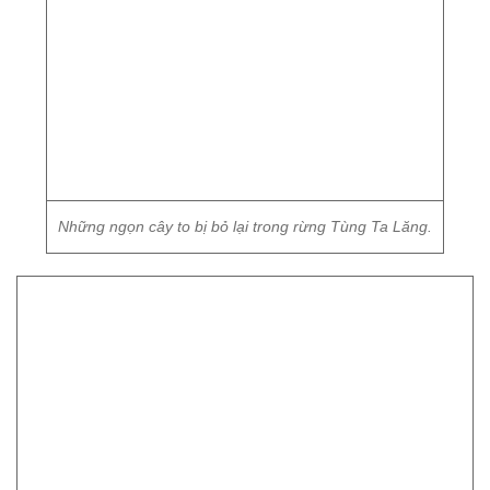
Nhiều phách gỗ đã được tập kết lại từ lâu và chờ vận chuyển