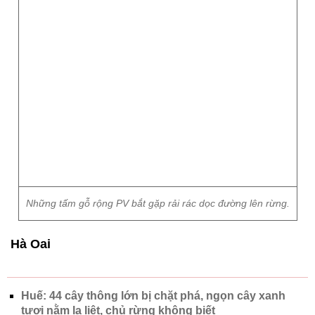
Những tấm gỗ rộng PV bắt gặp rải rác dọc đường lên rừng.
Hà Oai
Huế: 44 cây thông lớn bị chặt phá, ngọn cây xanh
tươi nằm la liệt, chủ rừng không biết
Vụ rừng tự nhiên bị chặt hạ ở Nghệ An: Phạt chủ
rừng gần 40 triệu đồng
Nghệ An: Hàng loạt cây gỗ lớn bị chặt, 2.500m2
rừng tự nhiên bị ảnh hưởng
Chủ đề:
thừa thiên - huế