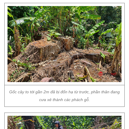
Gốc cây to tới gần 2m đã bị đốn hạ từ trước, phần thân đang
cưa xẻ thành các phách gỗ.