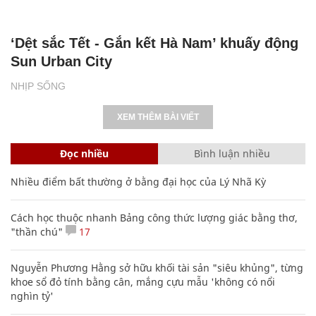
Nhiều điểm bất thường ở bằng đại học của Lý Nhã Kỳ
Cách học thuộc nhanh Bảng công thức lượng giác bằng thơ,
"thần chú"
17
Nguyễn Phương Hằng sở hữu khối tài sản "siêu khủng", từng
khoe sổ đỏ tính bằng cân, mắng cựu mẫu 'không có nổi
nghìn tỷ'
Bảng công thức đạo hàm nguyên hàm cơ bản cần nhớ
Các công thức hóa học lớp 8, 9 cơ bản cần nhớ
106
Clip lột tả chân thực cảnh anh trai và em gái như 'chó với
mèo', người tinh ý còn phát hiện một vấn đề trong giáo dục
con
Mẹo học thuộc Bảng tuần hoàn nguyên tố hóa học bằng thơ,
câu nói vui vẻ