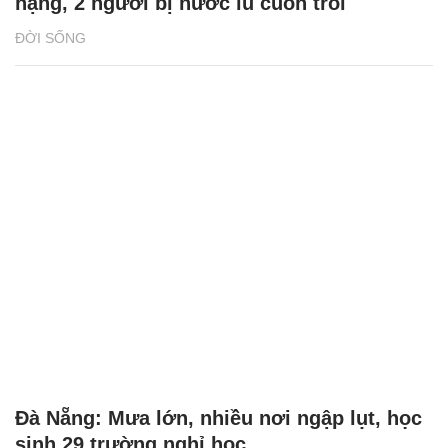
nặng, 2 người bị nước lũ cuốn trôi
ĐỜI SỐNG
Đà Nẵng: Mưa lớn, nhiều nơi ngập lụt, học
sinh 29 trường nghỉ học