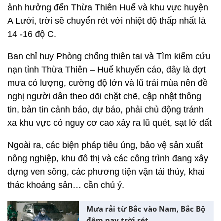
ảnh hưởng đến Thừa Thiên Huế và khu vực huyện
A Lưới, trời sẽ chuyển rét với nhiệt độ thấp nhất là
14 -16 độ C.
Ban chỉ huy Phòng chống thiên tai và Tìm kiếm cứu
nạn tỉnh Thừa Thiên – Huế khuyến cáo, đây là đợt
mưa có lượng, cường độ lớn và lũ trái mùa nên đề
nghị người dân theo dõi chặt chẽ, cập nhật thông
tin, bản tin cảnh báo, dự báo, phải chủ động tránh
xa khu vực có nguy cơ cao xảy ra lũ quét, sạt lở đất
Ngoài ra, các biện pháp tiêu úng, bảo vệ sản xuất
nông nghiệp, khu đô thị và các công trình đang xây
dựng ven sông, các phương tiện vận tải thủy, khai
thác khoáng sản… cần chú ý.
Mưa rải từ Bắc vào Nam, Bắc Bộ
đêm nay trời rét