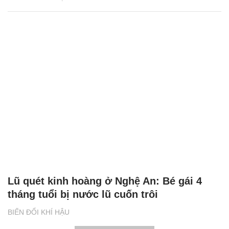
Lũ quét kinh hoàng ở Nghệ An: Bé gái 4
tháng tuổi bị nước lũ cuốn trôi
BIẾN ĐỔI KHÍ HẬU