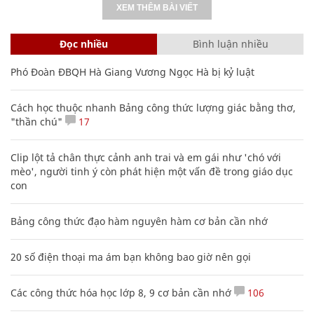
XEM THÊM BÀI VIẾT
Đọc nhiều
Bình luận nhiều
Phó Đoàn ĐBQH Hà Giang Vương Ngọc Hà bị kỷ luật
Cách học thuộc nhanh Bảng công thức lượng giác bằng thơ,
"thần chú"
17
Clip lột tả chân thực cảnh anh trai và em gái như 'chó với
mèo', người tinh ý còn phát hiện một vấn đề trong giáo dục
con
Bảng công thức đạo hàm nguyên hàm cơ bản cần nhớ
20 số điện thoại ma ám bạn không bao giờ nên gọi
Các công thức hóa học lớp 8, 9 cơ bản cần nhớ
106